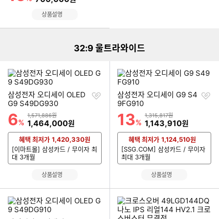
이미지형 상품 목록
상품설명
32:9 울트라와이드
찜
찜
삼성전자 오디세이 OLED
삼성전자 오디세이 G9 S4
하
하
G9 S49DG930
9FG910
기
기
6
13
할인률
할인률
상품금액
상품금액
1,571,886원
1,315,817원
%
할인금액
%
할인금액
1,464,000
1,143,910
원
원
혜택 최저가
1,420,330
원
혜택 최저가
1,124,510
원
[이마트몰] 삼성카드 / 무이자 최
[SSG.COM] 삼성카드 / 무이자
대 3개월
최대 3개월
상품설명
상품설명