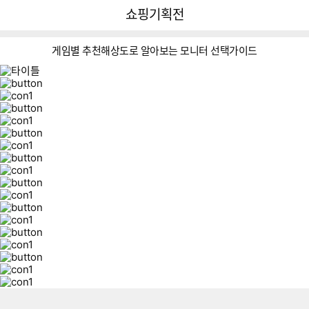
뒤
다
다나와
쇼핑기획전
로
나
가
와
기
메
게임별 추천해상도로 알아보는 모니터 선택가이드
인
이미지형 상품 목록