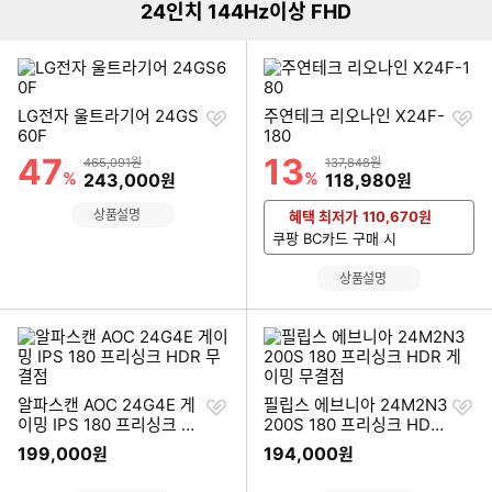
24인치 144Hz이상 FHD
찜
찜
LG전자 울트라기어 24GS
주연테크 리오나인 X24F-
하
하
60F
180
기
기
47
13
할인률
할인률
상품금액
상품금액
465,091원
137,848원
%
할인금액
%
할인금액
243,000
118,980
원
원
상품설명
혜택 최저가
110,670
원
쿠팡 BC카드 구매 시
상품설명
찜
찜
알파스캔 AOC 24G4E 게
필립스 에브니아 24M2N3
하
하
이밍 IPS 180 프리싱크 H
200S 180 프리싱크 HDR
기
기
DR 무결점
게이밍 무결점
199,000
194,000
원
원