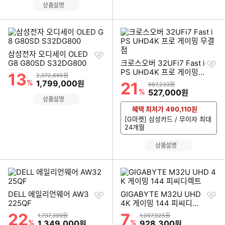
상품설명
찜
삼성전자 오디세이 OLED
하
찜
G8 G80SD S32DG800
크로스오버 32UFi7 Fast i
기
하
PS UHD4K 프로 게이밍
13
할인률
상품금액
2,072,665원
기
무결점
%
할인금액
1,799,000
원
21
할인률
상품금액
667,233원
%
할인금액
527,000
원
상품설명
혜택 최저가
490,110
원
[G마켓] 삼성카드 / 무이자 최대
24개월
상품설명
찜
찜
DELL 에일리언웨어 AW3
GIGABYTE M32U UHD
하
하
225QF
4K 게이밍 144 피씨디렉
기
기
트
22
7
할인률
할인률
상품금액
상품금액
1,737,399원
1,007,925원
%
할인금액
%
할인금액
1,349,000
928,300
원
원