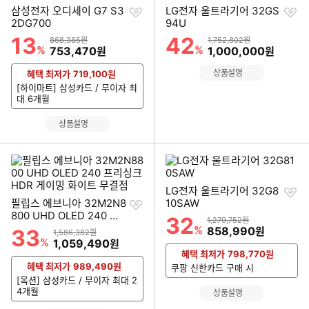
찜
찜
삼성전자 오디세이 G7 S3
LG전자 울트라기어 32GS
하
하
2DG700
94U
기
기
13
42
할인률
할인률
상품금액
상품금액
868,385원
1,752,802원
%
할인금액
%
할인금액
753,470
1,000,000
원
원
상품설명
혜택 최저가
719,100
원
[하이마트] 삼성카드 / 무이자 최
대 6개월
상품설명
찜
LG전자 울트라기어 32G8
찜
하
필립스 에브니아 32M2N8
10SAW
하
기
800 UHD OLED 240 프
32
할인률
상품금액
1,279,752원
기
리싱크 HDR 게이밍 화이
%
할인금액
858,990
33
원
할인률
상품금액
1,586,382원
트 무결점
%
할인금액
1,059,490
원
혜택 최저가
798,770
원
혜택 최저가
989,490
원
쿠팡 신한카드 구매 시
[옥션] 삼성카드 / 무이자 최대 2
4개월
상품설명