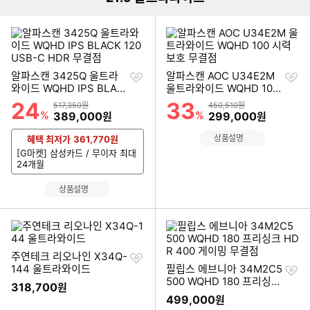
찜
찜
알파스캔 3425Q 울트라
알파스캔 AOC U34E2M
하
하
와이드 WQHD IPS BLAC
울트라와이드 WQHD 100
기
기
K 120 USB-C HDR 무결
시력보호 무결점
24
33
할인률
할인률
상품금액
상품금액
517,350원
450,510원
점
%
할인금액
%
할인금액
389,000
299,000
원
원
상품설명
혜택 최저가
361,770
원
[G마켓] 삼성카드 / 무이자 최대
24개월
상품설명
찜
주연테크 리오나인 X34Q-
하
찜
144 울트라와이드
필립스 에브니아 34M2C5
기
하
500 WQHD 180 프리싱크
318,700
원
기
HDR 400 게이밍 무결점
499,000
원