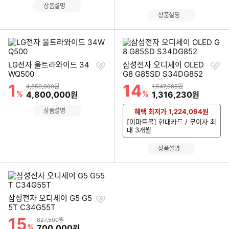
상품설명
상품설명
찜
찜
LG전자 울트라와이드 34
삼성전자 오디세이 OLED
하
하
WQ500
G8 G85SD S34DG852
기
기
1
14
할인률
할인률
상품금액
상품금액
4,850,000원
1,547,985원
%
할인금액
%
할인금액
4,800,000
1,316,230
원
원
상품설명
혜택 최저가
1,224,094
원
[이마트몰] 현대카드 / 무이자 최
대 3개월
상품설명
찜
삼성전자 오디세이 G5 G5
하
5T C34G55T
기
15
할인률
상품금액
827,500원
%
할인금액
700,000
원