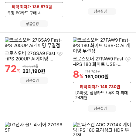
혜택 최저가
138,570
원
상품설명
쿠팡 BC카드 구매 시
상품설명
찜
크로스오버 27GSA9 Fast
하
찜
-iPS 200UP Ai게이밍 무
크로스오버 27FAW9 Fast
기
하
결점
-iPS 180 화이트 USB-C
72
할인률
상품금액
798,921원
기
Ai 게이밍 무결점
%
할인금액
221,190
원
8
할인률
상품금액
176,703원
%
할인금액
161,000
원
상품설명
혜택 최저가
149,730
원
[G마켓] 삼성카드 / 무이자 최대
24개월
상품설명