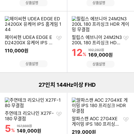
상품설명
상품설명
찜
찜
제이씨현 UDEA EDGE E
필립스 에브니아 24M2N3
하
하
D2420GX 유케어 IPS 홈
200L 180 프리싱크 HDR
기
기
게임 144
게이밍 무결점
12
할인률
110,000
상품금액
원
192,282원
%
할인금액
169,000
원
이미지형 상품 목록
상품설명
상품설명
27인치 144Hz이상 FHD
찜
주연테크 리오나인 X27F-
하
찜
180 무결점
알파스캔 AOC 27G4XE
기
하
게이밍 IPS 180 프리싱크
5
할인률
상품금액
157,888원
기
HDR 무결점
%
할인금액
149,000
원
219,000
원