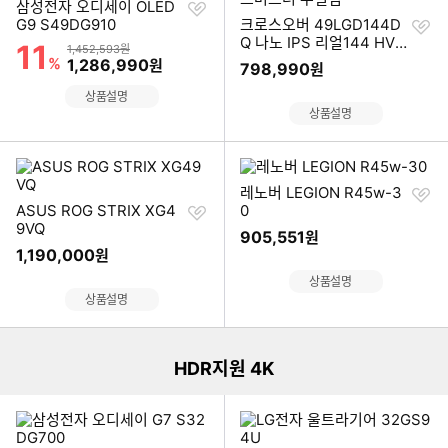
찜
삼성전자 오디세이 OLED
하
찜
G9 S49DG910
크로스오버 49LGD144D
기
하
Q 나노 IPS 리얼144 HV2.
11
할인률
상품금액
1,452,593원
기
1 크로스버스터 무결점
%
할인금액
1,286,990
원
798,990
원
상품설명
상품설명
찜
레노버 LEGION R45w-3
찜
하
ASUS ROG STRIX XG4
0
하
기
9VQ
905,551
원
기
1,190,000
원
상품설명
이미지형 상품 목록
상품설명
HDR지원 4K