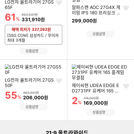
찜
LG전자 울트라기어 27GS
하
찜
65F
알파스캔 AOC 27G4X 게
기
하
이밍 IPS 180 프리싱크 H
61
할인률
상품금액
863,547원
기
DR 무결점
%
할인금액
331,910
원
299,000
원
혜택 최저가
327,292
원
상품설명
[SSG.COM] 삼성카드 / 무이자
최대 3개월
상품설명
찜
LG전자 울트라기어 27GS
하
찜
50F
제이씨현 UDEA EDGE E
기
하
D2731PF 유케어 165 홈
55
할인률
상품금액
463,591원
기
게임 무결점
%
할인금액
206,000
원
2
할인률
상품금액
174,000원
%
할인금액
169,000
원
상품설명
이미지형 상품 목록
상품설명
21:9 울트라와이드