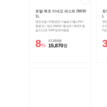
토탈 쿼츠 이네오 퍼스트 0W30
토
1L
L
엔진오일 / 적용엔진:가솔린,디젤,LPG /
엔진
용량:1L / 점도:0W30 / 합성유 / ACEA 등
도:
급:C1,C2 / DPF장착차량용
F
8
17,250
원
%
15,870
원