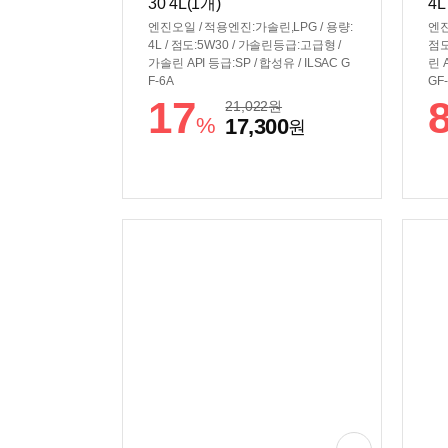
30 4L(1개)
4L
엔진오일 / 적용엔진:가솔린,LPG / 용량:
엔진
4L / 점도:5W30 / 가솔린등급:고급형 /
점도
가솔린 API 등급:SP / 합성유 / ILSAC G
린 
F-6A
GF
17
21,022
원
%
17,300
원