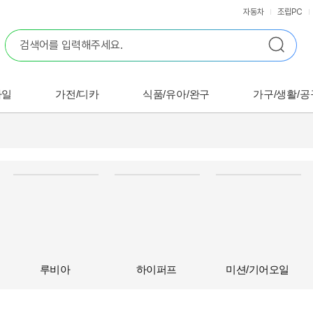
자동차
조립PC
바일
가전/디카
식품/유아/완구
가구/생활/공
루비아
하이퍼프
미션/기어오일