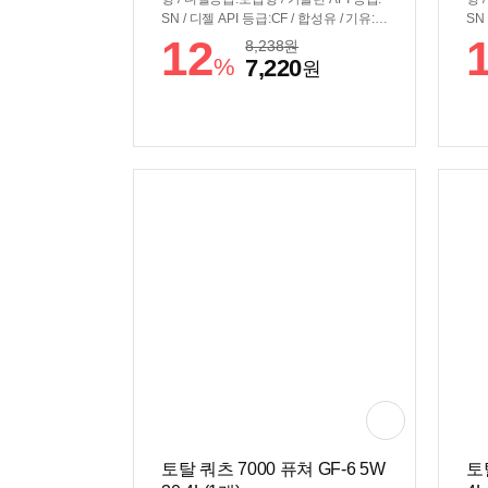
SN / 디젤 API 등급:CF / 합성유 / 기유:V
SN
HVI(그룹3) / ACEA 등급:C2,C3 / DPF장
HV
12
8,238
원
착차량용 / MB229.51
착차
%
7,220
원
토탈 쿼츠 7000 퓨쳐 GF-6 5W
토탈