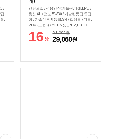
개)
 /
엔진오일 / 적용엔진:가솔린,디젤,LPG /
중급
용량:6L / 점도:5W30 / 가솔린등급:중급
기유:
형 / 가솔린 API 등급:SN / 합성유 / 기유:
F장
VHVI(그룹3) / ACEA 등급:C2,C3 / DPF
장착차량용
16
34,998
원
%
29,060
원