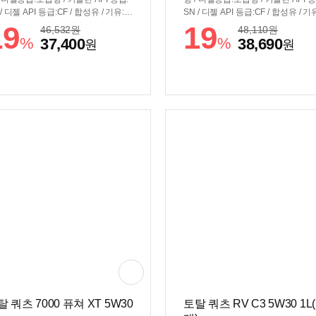
 / 디젤 API 등급:CF / 합성유 / 기유:V
SN / 디젤 API 등급:CF / 합성유 / 기
I(그룹3) / ACEA 등급:C2,C3 / DPF장
HVI(그룹3) / ACEA 등급:C3 / DPF
19
19
46,532
원
48,110
원
량용 / MB229.51
차량용 / BMW LL-04 / MB229.51
%
%
37,400
38,690
원
원
 쿼츠 7000 퓨쳐 XT 5W30
토탈 쿼츠 RV C3 5W30 1L(