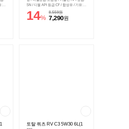
유:V
SN / 디젤 API 등급:CF / 합성유 / 기유:V
장착
HVI(그룹3) / ACEA 등급:C3 / DPF장착
14
8,559
원
차량용 / BMW LL-04 / MB229.51
%
7,290
원
1
토탈 쿼츠 RV C3 5W30 6L(1