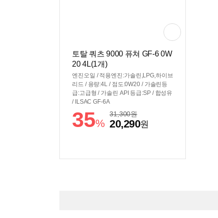
토탈 쿼츠 9000 퓨쳐 GF-6 0W
20 4L(1개)
엔진오일 / 적용엔진:가솔린,LPG,하이브
리드 / 용량:4L / 점도:0W20 / 가솔린등
급:고급형 / 가솔린 API 등급:SP / 합성유
/ ILSAC GF-6A
35
31,300
원
%
20,290
원