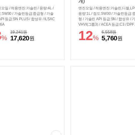
개)
오일 / 적용엔진:가솔린 / 용량:4L /
엔진오일 / 적용엔진:가솔린,디젤,LPG
:5W30 / 가솔린등급:중급형 / 가솔
용량:1L / 점도:5W30 / 가솔린등급:
API 등급:SN PLUS / 합성유 / ILSAC
형 / 가솔린 API 등급:SN / 합성유 / 
-6A
VHVI(그룹3) / ACEA 등급:C3 / DP
착차량용
8
12
19,241
원
6,558
원
%
%
17,620
5,760
원
원