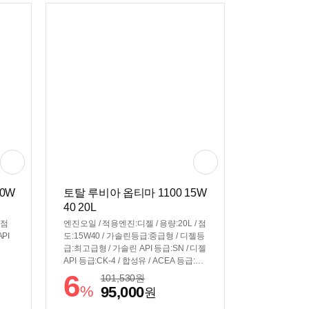
10W
토탈 루비아 옵티마 1100 15W
40 20L
 점
엔진오일 / 적용엔진:디젤 / 용량:20L / 점
PI
도:15W40 / 가솔린등급:중급형 / 디젤등
급:최고급형 / 가솔린 API 등급:SN / 디젤
API 등급:CK-4 / 합성유 / ACEA 등급:E
7,E9 / DPF장착차량용 / 대형,상용차량
6
101,530
원
용 / MB228.31
%
95,000
원