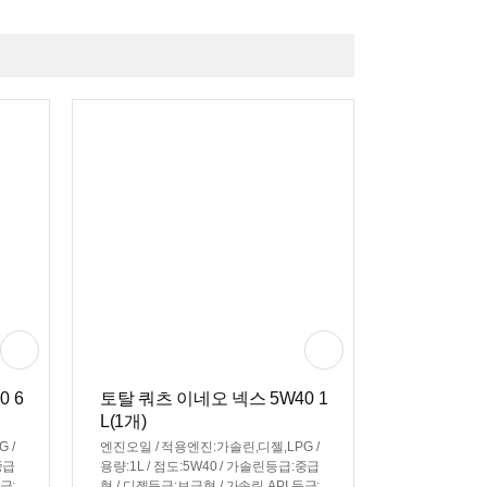
 6
토탈 쿼츠 이네오 넥스 5W40 1
L(1개)
 /
엔진오일 / 적용엔진:가솔린,디젤,LPG /
중급
용량:1L / 점도:5W40 / 가솔린등급:중급
급:
형 / 디젤등급:보급형 / 가솔린 API 등급: