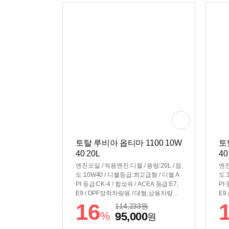
토탈 루비아 옵티마 1100 10W
토
40 20L
40
엔진오일 / 적용엔진:디젤 / 용량:20L / 점
엔진
도:10W40 / 디젤등급:최고급형 / 디젤 A
도:
PI 등급:CK-4 / 합성유 / ACEA 등급:E7,
PI
E9 / DPF장착차량용 / 대형,상용차량용 /
E9
MB228.31
MB
16
114,233
원
%
95,000
원