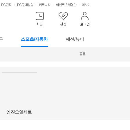
PC견적
PC구매상담
커뮤니티
이벤트
/
체험단
더보기
최근
관심
로그인
구
스포츠/자동차
패션/뷰티
공유
엔진오일세트