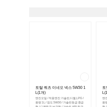
토탈 쿼츠 이네오 넥스 5W30 1
토
L(1개)
L(
엔진오일 / 적용엔진:가솔린,디젤,LPG /
엔진
용량:1L / 점도:5W30 / 가솔린등급:중급
용량
형 / 디젤등급:보급형 / 가솔린 API 등급:
형 