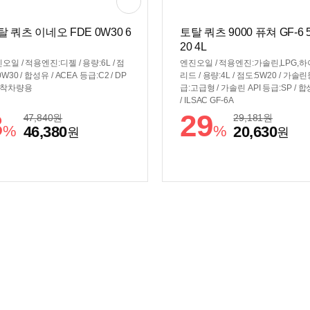
탈 쿼츠 이네오 FDE 0W30 6
토탈 쿼츠 9000 퓨쳐 GF-6 
20 4L
오일 / 적용엔진:디젤 / 용량:6L / 점
엔진오일 / 적용엔진:가솔린,LPG,
0W30 / 합성유 / ACEA 등급:C2 / DP
리드 / 용량:4L / 점도:5W20 / 가솔
장착차량용
급:고급형 / 가솔린 API 등급:SP / 
/ ILSAC GF-6A
3
29
47,840
원
29,181
원
%
%
46,380
20,630
원
원