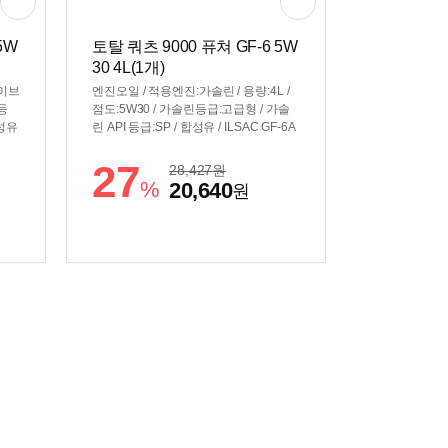
5W
토탈 쿼츠 9000 퓨쳐 GF-6 5W
30 4L(1개)
하이브
엔진오일 / 적용엔진:가솔린 / 용량:4L /
린등
점도:5W30 / 가솔린등급:고급형 / 가솔
합성유
린 API 등급:SP / 합성유 / ILSAC GF-6A
27
28,427
원
%
20,640
원