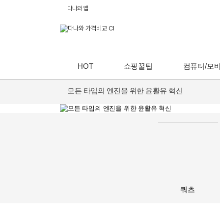
다나와 앱
HOT
쇼핑꿀팁
컴퓨터/모
모든 타입의 엔진을 위한 윤활유 혁신
쿼츠