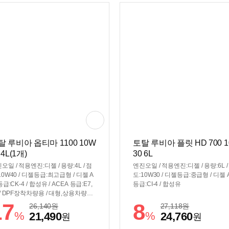
탈 루비아 옵티마 1100 10W
토탈 루비아 플릿 HD 700 
 4L(1개)
30 6L
오일 / 적용엔진:디젤 / 용량:4L / 점
엔진오일 / 적용엔진:디젤 / 용량:6L /
10W40 / 디젤등급:최고급형 / 디젤 A
도:10W30 / 디젤등급:중급형 / 디젤 A
 등급:CK-4 / 합성유 / ACEA 등급:E7,
등급:CI-4 / 합성유
 / DPF장착차량용 / 대형,상용차량용 /
228.31
17
8
26,140
원
27,118
원
%
%
21,490
24,760
원
원