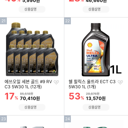
5,990
46,660
원
원
상품설명
상품설명
인
인
21
22
기
기
순
순
위
위
찜
찜
에쓰오일 세븐 골드 #9 RV
쉘 힐릭스 울트라 ECT C3
하
하
C3 5W30 1L (12개)
5W30 1L (1개)
기
기
17
53
할인률
할인률
상품금액
상품금액
85,518원
28,876원
%
할인금액
%
할인금액
70,410
13,570
원
원
상품설명
상품설명
인
인
23
24
기
기