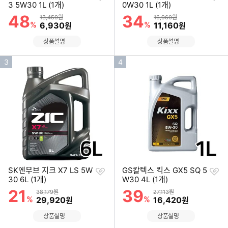
하
하
3 5W30 1L (1개)
0W30 1L (1개)
기
기
48
34
할인률
할인률
상품금액
상품금액
13,459원
16,960원
%
할인금액
%
할인금액
6,930
11,160
원
원
상품설명
상품설명
인
인
3
4
기
기
순
순
위
위
찜
찜
SK엔무브 지크 X7 LS 5W
GS칼텍스 킥스 GX5 SQ 5
하
하
30 6L (1개)
W30 4L (1개)
기
기
21
39
할인률
할인률
상품금액
상품금액
38,179원
27,113원
%
할인금액
%
할인금액
29,920
16,420
원
원
상품설명
상품설명