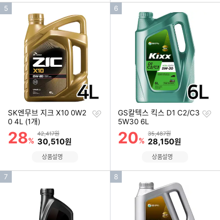
인
인
5
6
기
기
순
순
위
위
찜
찜
SK엔무브 지크 X10 0W2
GS칼텍스 킥스 D1 C2/C3
하
하
0 4L (1개)
5W30 6L
기
기
28
20
할인률
할인률
상품금액
상품금액
42,417원
35,487원
%
할인금액
%
할인금액
30,510
28,150
원
원
상품설명
상품설명
인
인
7
8
기
기
순
순
위
위