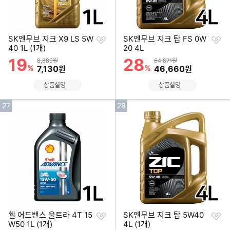
찜
찜
SK엔무브 지크 X9 LS 5W
SK엔무브 지크 탑 FS 0W
하
하
40 1L (1개)
20 4L
기
기
19
28
할인률
할인률
상품금액
상품금액
8,889원
64,871원
%
할인금액
%
할인금액
7,130
46,660
원
원
상품설명
상품설명
인
인
27
28
기
기
순
순
위
위
찜
찜
쉘 어드밴스 울트라 4T 15
SK엔무브 지크 탑 5W40
하
하
W50 1L (1개)
4L (1개)