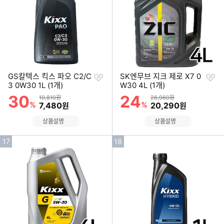
위
위
찜
찜
GS칼텍스 킥스 파오 C2/C
SK엔무브 지크 제로 X7 0
하
하
3 0W30 1L (1개)
W30 4L (1개)
기
기
30
24
할인률
할인률
상품금액
상품금액
10,810원
26,960원
%
할인금액
%
할인금액
7,480
20,290
원
원
상품설명
상품설명
인
인
17
18
기
기
순
순
위
위