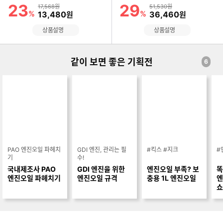
기
기
23
29
할인률
할인률
상품금액
상품금액
17,568원
51,530원
%
할인금액
%
할인금액
13,480
36,460
원
원
상품설명
상품설명
같이 보면 좋은 기획전
6
PAO 엔진오일 파헤치
GDI 엔진, 관리는 필
#킥스 #지크
#
기
수!
국내제조사 PAO
GDI 엔진을 위한
엔진오일 부족? 보
똑
엔진오일 파헤치기
엔진오일 규격
충용 1L 엔진오일
엔
쇼