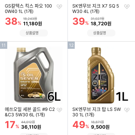
찜
찜
GS칼텍스 킥스 파오 100
SK엔무브 지크 X7 SQ 5
하
하
0W40 1L (1개)
W30 4L (1개)
기
기
38
39
할인률
할인률
상품금액
상품금액
18,243원
31,027원
%
할인금액
%
할인금액
11,180
18,720
원
원
상품설명
상품설명
인
인
11
12
기
기
순
순
위
위
찜
찜
에쓰오일 세븐 골드 #9 C2
SK엔무브 지크 탑 LS 5W
하
하
&C3 5W30 6L (1개)
30 1L (1개)
기
기
17
49
할인률
할인률
상품금액
상품금액
44,012원
18,871원
%
할인금액
%
할인금액
36,110
9,500
원
원