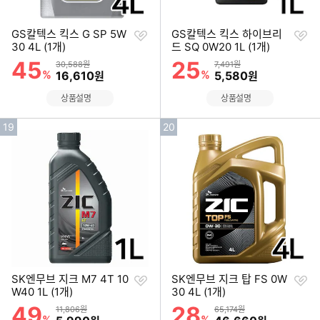
찜
찜
GS칼텍스 킥스 G SP 5W
GS칼텍스 킥스 하이브리
하
하
30 4L (1개)
드 SQ 0W20 1L (1개)
기
기
45
25
할인률
할인률
상품금액
상품금액
30,588원
7,491원
%
할인금액
%
할인금액
16,610
5,580
원
원
상품설명
상품설명
인
인
19
20
기
기
순
순
위
위
찜
찜
SK엔무브 지크 M7 4T 10
SK엔무브 지크 탑 FS 0W
하
하
W40 1L (1개)
30 4L (1개)
기
기
49
28
할인률
할인률
상품금액
상품금액
11,806원
65,174원
%
할인금액
%
할인금액