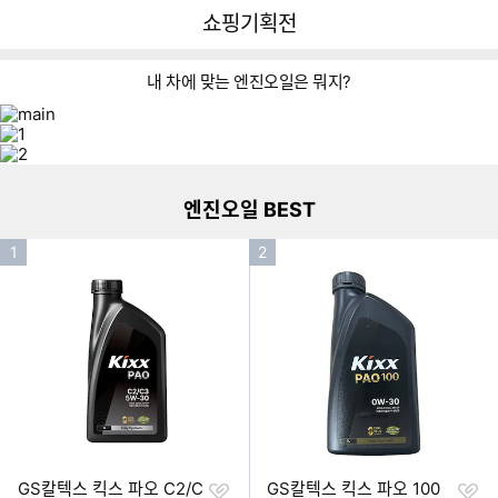
뒤
다
다나와
쇼핑기획전
로
나
가
와
기
메
내 차에 맞는 엔진오일은 뭐지?
인
이미지형 상품 목록
1
더보기
엔진오일 BEST
인
인
1
2
기
기
순
순
위
위
찜
찜
GS칼텍스 킥스 파오 C2/C
GS칼텍스 킥스 파오 100