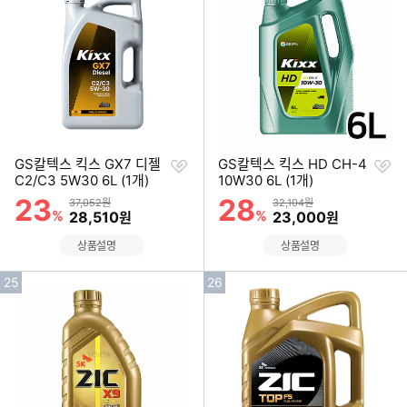
순
순
위
위
찜
찜
GS칼텍스 킥스 GX7 디젤
GS칼텍스 킥스 HD CH-4
하
하
C2/C3 5W30 6L (1개)
10W30 6L (1개)
기
기
23
28
할인률
할인률
상품금액
상품금액
37,052원
32,104원
%
할인금액
%
할인금액
28,510
23,000
원
원
상품설명
상품설명
인
인
25
26
기
기
순
순
위
위