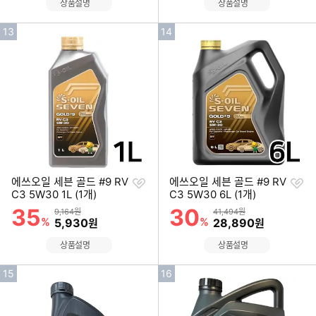
상품설명
상품설명
인
인
13
14
기
기
순
순
위
위
찜
찜
에쓰오일 세븐 골드 #9 RV
에쓰오일 세븐 골드 #9 RV
하
하
C3 5W30 1L (1개)
C3 5W30 6L (1개)
기
기
35
30
할인률
할인률
상품금액
상품금액
9,164원
41,494원
%
할인금액
%
할인금액
5,930
28,890
원
원
상품설명
상품설명
인
인
15
16
기
기
순
순