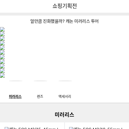
뒤
다
다나와
쇼핑기획전
로
나
가
와
기
메
얼만큼 진화했을까? 캐논 미러리스 투어
인
이미지형 상품 목록
미러리스
렌즈
액세서리
더보기
미러리스