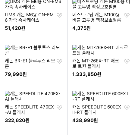
찜
찜
LIMS 캐논 M6용 CN-EM
베스트로딩 캐논 M100용
하
하
6 가죽 속사케이스
버블 고투명 액정보호필름
기
기
51,420
4,375
원
원
찜
찜
캐논 BR-E1 블루투스 리모
캐논 MT-26EX-RT 매크
하
하
콘
로 트윈 플래시
기
기
79,990
1,333,850
원
원
찜
찜
캐논 SPEEDLITE 470EX
캐논 SPEEDLITE 600EX
하
하
-AI 플래시
II-RT 플래시
기
기
322,620
438,990
원
원