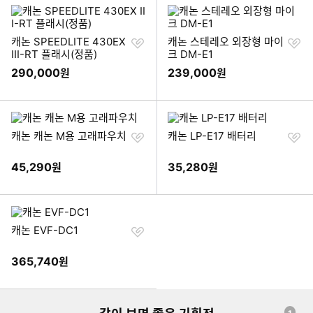
찜
찜
캐논 SPEEDLITE 430EX
캐논 스테레오 외장형 마이
하
하
III-RT 플래시(정품)
크 DM-E1
기
기
290,000
239,000
원
원
찜
찜
캐논 캐논 M용 고래파우치
캐논 LP-E17 배터리
하
하
기
기
45,290
35,280
원
원
찜
캐논 EVF-DC1
하
기
365,740
원