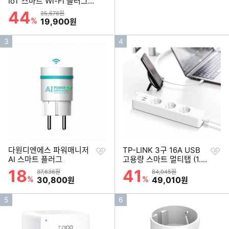
하
IoT 스마트 Wi-Fi 플러그
기
Tapo P115 (1개)
44
할인률
상품금액
35,676원
%
할인금액
19,900
원
인
인
3
4
기
기
순
순
위
위
찜
찜
다원디엔에스 파워매니저
TP-LINK 3구 16A USB
하
하
AI 스마트 플러그
고용량 스마트 멀티탭 (1.5
기
기
m)
18
41
할인률
할인률
상품금액
상품금액
37,636원
84,045원
%
할인금액
%
할인금액
30,800
49,010
원
원
인
인
5
6
기
기
순
순