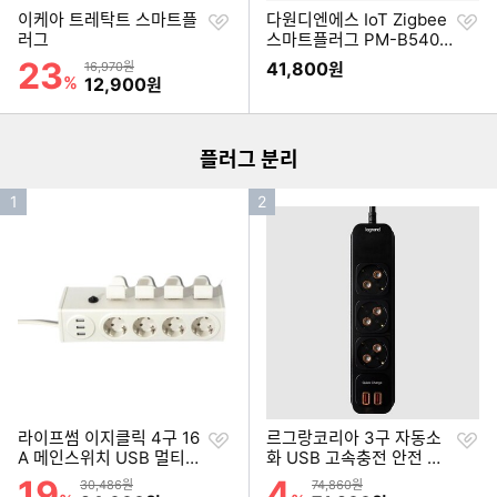
찜
찜
이케아 트레탁트 스마트플
다원디엔에스 IoT Zigbee
하
하
러그
스마트플러그 PM-B540-
기
기
ZB
23
할인률
상품금액
41,800
16,970원
원
이미지형 상품 목록
%
할인금액
12,900
원
더보기
플러그 분리
인
인
1
2
기
기
순
순
위
위
찜
찜
라이프썸 이지클릭 4구 16
르그랑코리아 3구 자동소
하
하
A 메인스위치 USB 멀티탭
화 USB 고속충전 안전 멀
기
기
(3m)
티탭 (1.5m)
19
4
할인률
할인률
상품금액
상품금액
30,486원
74,860원