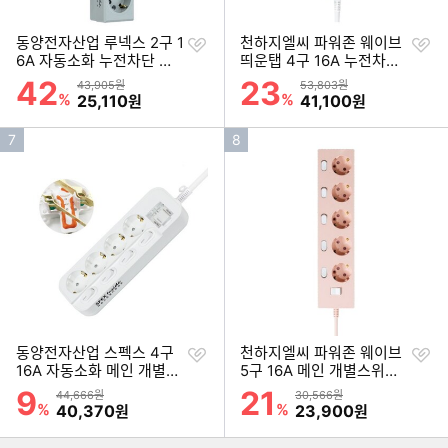
찜
찜
동양전자산업 루넥스 2구 1
천하지엘씨 파워존 웨이브
하
하
6A 자동소화 누전차단 고
띄운탭 4구 16A 누전차단
기
기
용량 멀티탭 (2m)
자동소화 고용량 멀티탭 (5
42
23
할인률
할인률
상품금액
상품금액
43,905원
53,803원
m)
%
할인금액
%
할인금액
25,110
41,100
원
원
인
인
7
8
기
기
순
순
위
위
찜
찜
동양전자산업 스펙스 4구
천하지엘씨 파워존 웨이브
하
하
16A 자동소화 메인 개별스
5구 16A 메인 개별스위치
기
기
위치 멀티탭 (5m)
자동소화 멀티탭 (3m)
9
21
할인률
할인률
상품금액
상품금액
44,666원
30,566원
이미지형 상품 목록
%
할인금액
%
할인금액
40,370
23,900
원
원
더보기