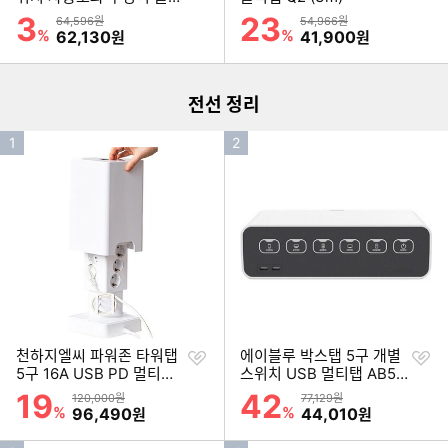
기
기
탭3 (1.5m)
3
23
할인률
할인률
상품금액
상품금액
64,596원
54,966원
이미지형 상품 목록
%
할인금액
%
할인금액
62,130
41,900
원
원
더보기
전선 정리
인
인
1
2
기
기
순
순
위
위
찜
찜
천하지엘씨 파워존 타워탭
에이블루 박스탭 5구 개별
하
하
5구 16A USB PD 멀티탭
스위치 USB 멀티탭 AB52
기
기
(2m)
0 (2.3m)
19
42
할인률
할인률
상품금액
상품금액
120,000원
77,129원
%
할인금액
%
할인금액
96,490
44,010
원
원