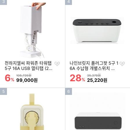
인
인
3
4
기
기
순
순
위
위
찜
찜
천하지엘씨 파워존 타워탭
나인브릿지 플러그팟 5구 1
하
하
5구 16A USB 멀티탭 (2
6A 수납형 개별스위치 멀
기
기
m)
티탭 (3m)
6
28
할인률
할인률
상품금액
상품금액
105,735원
35,378원
%
할인금액
%
할인금액
99,000
25,220
원
원
인
인
5
6
기
기
순
순
위
위