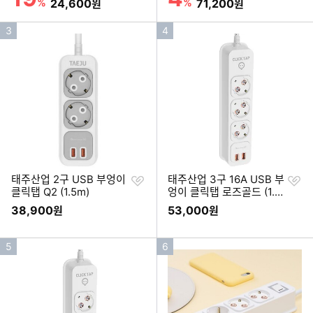
%
할인금액
%
할인금액
24,600
71,200
원
원
인
인
3
4
기
기
순
순
위
위
찜
찜
태주산업 2구 USB 부엉이
태주산업 3구 16A USB 부
하
하
클릭탭 Q2 (1.5m)
엉이 클릭탭 로즈골드 (1.5
기
기
m)
38,900
53,000
원
원
인
인
5
6
기
기
순
순
위
위