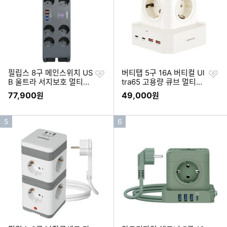
위
위
찜
찜
필립스 8구 메인스위치 US
버티탭 5구 16A 버티컬 Ul
하
하
B 울트라 서지보호 멀티탭
tra65 고용량 큐브 멀티탭
기
기
(2m)
(2m)
77,900
49,000
원
원
인
인
5
6
기
기
순
순
위
위