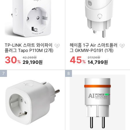
위
위
찜
찜
TP-LINK 스마트 와이파이
헤이홈 1구 Air 스마트플러
하
하
플러그 Tapo P110M (2개)
그 GKMW-PG191 (1개)
기
기
30
45
할인률
할인률
상품금액
상품금액
42,268원
27,126원
%
할인금액
%
할인금액
29,190
14,799
원
원
인
인
7
8
기
기
순
순
위
위