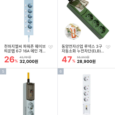
순
순
위
위
찜
찜
천하지엘씨 파워존 웨이브
동양전자산업 루넥스 3구
하
하
띄운탭 6구 16A 메인 개별
자동소화 누전차단(ELB)
기
기
스위치 자동소화 멀티탭 (1.
고용량 멀티탭 카키 (3m)
26
47
할인률
할인률
상품금액
상품금액
43,781원
55,553원
5m)
%
할인금액
%
할인금액
32,000
28,900
원
원
인
인
5
6
기
기
순
순
위
위