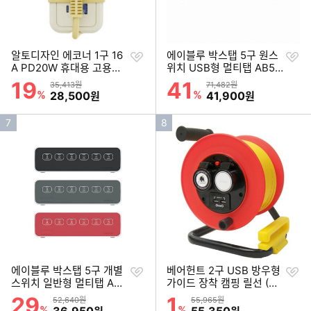
찜
찜
알토디자인 에코너 1구 16
에이블루 박스탭 5구 원스
하
하
A PD20W 휴대용 고용량
위치 USB형 멀티탭 AB52
기
기
멀티탭 MT11 (1.5m)
1
19
41
할인률
할인률
상품금액
상품금액
35,413원
71,482원
%
할인금액
%
할인금액
28,500
41,900
원
원
인
인
7
8
기
기
순
순
위
위
찜
찜
에이블루 박스탭 5구 개별
베어헌트 2구 USB 방우형
하
하
스위치 일반형 멀티탭 AB5
가이드 장착 캠핑 릴선 (30
기
기
00 (2.3m)
m)
29
1
할인률
할인률
상품금액
상품금액
52,640원
55,965원
이미지형 상품 목록
%
할인금액
%
할인금액