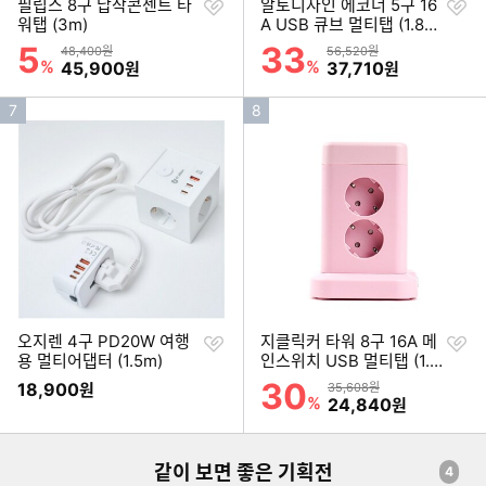
찜
찜
필립스 8구 납작콘센트 타
알토디자인 에코너 5구 16
하
하
워탭 (3m)
A USB 큐브 멀티탭 (1.8
기
기
m)
5
33
할인률
할인률
상품금액
상품금액
48,400원
56,520원
%
할인금액
%
할인금액
45,900
37,710
원
원
인
인
7
8
기
기
순
순
위
위
찜
찜
오지렌 4구 PD20W 여행
지클릭커 타워 8구 16A 메
하
하
용 멀티어댑터 (1.5m)
인스위치 USB 멀티탭 (1.8
기
기
m)
30
할인률
18,900
상품금액
원
35,608원
%
할인금액
24,840
원
같이 보면 좋은 기획전
4