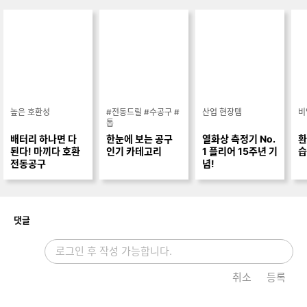
높은 호환성
#전동드릴 #수공구 #
산업 현장템
비
톱
배터리 하나면 다
한눈에 보는 공구
열화상 측정기 No.
환
된다! 마끼다 호환
인기 카테고리
1 플리어 15주년 기
습
전동공구
념!
개
댓글
취소
등록