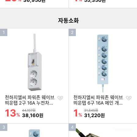
36,950
55,350
원
원
더보기
자동소화
인
인
1
2
기
기
순
순
위
위
찜
찜
천하지엘씨 파워존 웨이브
천하지엘씨 파워존 웨이브
하
하
띄운탭 2구 16A 누전차단
띄운탭 6구 16A 메인 개별
기
기
자동소화 고용량 멀티탭 (3
스위치 자동소화 멀티탭
13
1
할인률
할인률
상품금액
상품금액
44,197원
31,645원
m)
(0.5m)
%
할인금액
%
할인금액
38,160
31,220
원
원
인
인
3
4
기
기