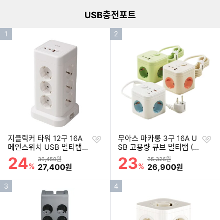
USB충전포트
인
인
1
2
기
기
순
순
위
위
찜
찜
지클릭커 타워 12구 16A
무아스 마카롱 3구 16A U
하
하
메인스위치 USB 멀티탭
SB 고용량 큐브 멀티탭 (1.
기
기
(2m)
5m)
24
23
할인률
할인률
상품금액
상품금액
36,450원
35,326원
%
할인금액
%
할인금액
27,400
26,900
원
원
인
인
3
4
기
기
순
순