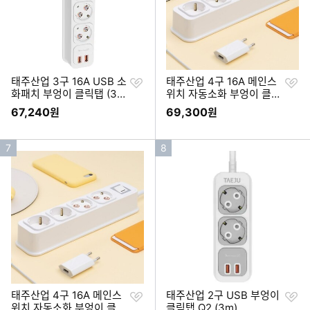
찜
찜
태주산업 3구 16A USB 소
태주산업 4구 16A 메인스
하
하
화패치 부엉이 클릭탭 (3
위치 자동소화 부엉이 클릭
기
기
m)
탭3 (3m)
67,240
69,300
원
원
인
인
7
8
기
기
순
순
위
위
찜
찜
태주산업 4구 16A 메인스
태주산업 2구 USB 부엉이
하
하
위치 자동소화 부엉이 클릭
클릭탭 Q2 (3m)