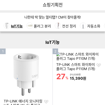
뒤
다
다나와
쇼핑기획전
로
나
가
와
쇼핑기획전 네비게이션
기
메
나한테 딱 맞는 멀티탭? CM이 찾아줄게!
인
이미지형 상품 목록
IoT기능
플러그 분리
전선 정리
자동소화
더보기
IoT기능
인
인
1
2
기
기
순
순
찜
TP-LINK 스마트 와이파이
위
위
하
플러그 Tapo P110M (1개)
기
27
할인률
상품금액
21,238원
%
할인금액
15,390
원
찜
TP-LINK 에너지 모니터링