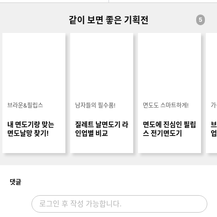
같이 보면 좋은 기획전
5
브라운&필립스
남자들의 필수품!
면도도 스마트하게!
가
내 면도기랑 맞는
질레트 날면도기 라
면도에 진심인 필립
브
면도날망 찾기!
인업별 비교
스 전기면도기
업
개
댓글