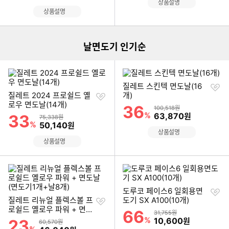
상품설명
이미지형 상품 목록
상품설명
더보기
날면도기 인기순
찜
질레트 스킨텍 면도날(16
찜
하
질레트 2024 프로쉴드 옐
개)
하
기
로우 면도날(14개)
36
할인률
상품금액
100,518원
기
%
할인금액
63,870
33
원
할인률
상품금액
75,338원
%
할인금액
50,140
원
상품설명
상품설명
찜
도루코 페이스6 일회용면
찜
하
질레트 리뉴얼 플렉스볼 프
도기 SX A100(10개)
하
기
로쉴드 옐로우 파워 + 면도
66
할인률
상품금액
31,755원
기
날(면도기1개+날8개)
%
할인금액
10,600
23
원
할인률
상품금액
60,570원