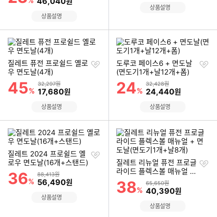
%
할인금액
46,040
원
상품설명
상품설명
찜
찜
질레트 퓨전 프로쉴드 옐로
도루코 페이스6 + 면도날
하
하
우 면도날(4개)
(면도기1개+날12개+폼)
기
기
45
24
할인률
할인률
상품금액
상품금액
32,297원
32,428원
%
할인금액
%
할인금액
17,680
24,440
원
원
상품설명
상품설명
찜
질레트 2024 프로쉴드 옐
하
찜
로우 면도날(16개+스탠드)
질레트 리뉴얼 퓨전 프로글
기
하
라이드 플렉스볼 매뉴얼 +
36
할인률
상품금액
88,413원
기
면도날(면도기1개+날8개)
%
할인금액
56,490
원
38
할인률
상품금액
65,650원
%
할인금액
40,390
원
상품설명
상품설명