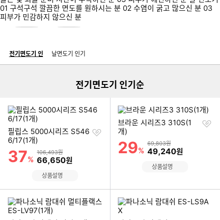
더
더
많
많
은
은
전
날
이미지형 상품 목록
기
전기면도기 인
날면도기 인기
면
면
더보기
도
도
기
기
보
전기면도기 인기순
보
러
러
가
가
기
기
찜
브라운 시리즈3 310S(1
찜
하
필립스 5000시리즈 S546
개)
하
기
6/17(1개)
29
할인률
상품금액
69,803원
기
%
할인금액
49,240
37
원
할인률
상품금액
106,493원
%
할인금액
66,650
원
상품설명
상품설명