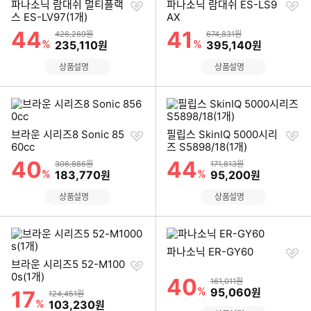
찜
찜
파나소닉 람대쉬 멀티플랙
파나소닉 람대쉬 ES-LS9
하
하
스 ES-LV97(1개)
AX
기
기
44
41
할인률
할인률
상품금액
상품금액
426,269원
674,831원
%
할인금액
%
할인금액
235,110
395,140
원
원
상품설명
상품설명
찜
찜
브라운 시리즈8 Sonic 85
필립스 SkinIQ 5000시리
하
하
60cc
즈 S5898/18(1개)
기
기
40
44
할인률
할인률
상품금액
상품금액
306,886원
171,813원
%
할인금액
%
할인금액
183,770
95,200
원
원
상품설명
상품설명
찜
파나소닉 ER-GY60
찜
하
브라운 시리즈5 52-M100
하
기
0s(1개)
40
할인률
상품금액
161,011원
기
%
할인금액
95,060
17
원
할인률
상품금액
124,451원
%
할인금액
103,230
원