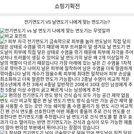
뒤
다
다나와
쇼핑기획전
로
나
가
와
기
메
전기면도기 VS 날면도기 나에게 맞는 면도기는?
인
피
편
절
관
비
부
의
삭
리
용
자
성
력
극