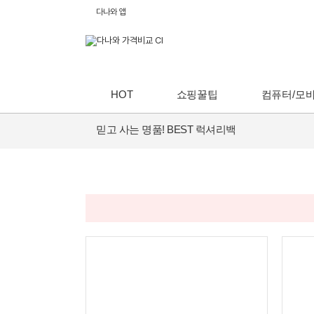
다나와 앱
HOT
쇼핑꿀팁
컴퓨터/모
믿고 사는 명품! BEST 럭셔리백