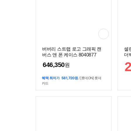
버버리 스트랩 로고 그래픽 캔
셀
버스 앤 폰 케이스 8040877
더백
646,350
원
혜택 최저가
581,720원
/ [롯데ON] 롯데
카드