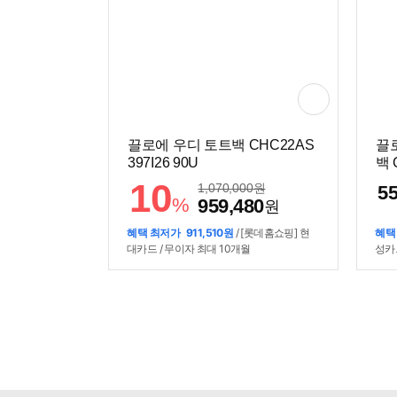
끌로에 우디 토트백 CHC22AS
끌
397I26 90U
백 
10
1,070,000
원
55
%
959,480
원
혜택 최저가
911,510원
/ [롯데홈쇼핑] 현
혜택
대카드 / 무이자 최대 10개월
성카