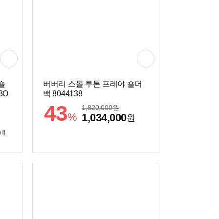
숄
버버리 스몰 투톤 프레야 숄더
3O
백 8044138
43
1,820,000
원
%
1,034,000
원
l]