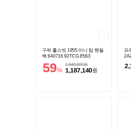
구찌 홀스빗 1955 미니 탑 핸들
프라
백 640716 92TCG 8563
2A
59
2,940,000
원
2,
%
1,187,140
원