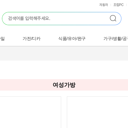
자동차
조립PC
바일
가전/디카
식품/유아/완구
가구/생활/공
여성가방