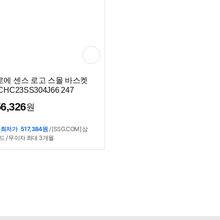
로에 센스 로고 스몰 바스켓
CHC23SS304J66 247
6,326
원
 최저가
517,384원
/ [SSG.COM] 삼
드 / 무이자 최대 3개월