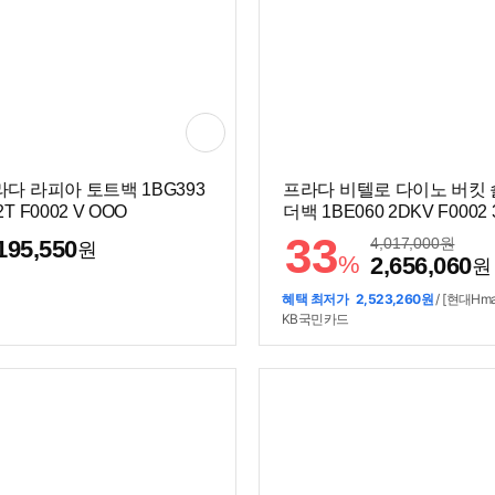
다 라피아 토트백 1BG393
프라다 비텔로 다이노 버킷 
2T F0002 V OOO
더백 1BE060 2DKV F0002 
O
33
4,017,000
원
195,550
원
%
2,656,060
원
혜택 최저가
2,523,260원
/ [현대Hmal
KB국민카드