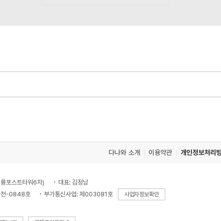
다나와 소개
이용약관
개인정보처리
, 대륭포스트타워6차)
대표: 김정남
천-0848호
부가통신사업: 제003081호
사업자정보확인