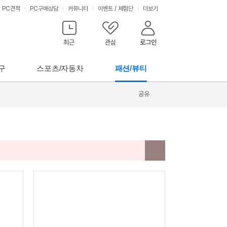
PC견적
PC구매상담
커뮤니티
이벤트
/
체험단
더보기
최근
관심
로그인
구
스포츠/자동차
패션/뷰티
공유