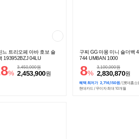
린느 트리오페 아바 호보 숄
구찌 GG 마몽 미니 숄더백 4
 193952BZJ 04LU
744 UM8AN 1000
28
8
3,450,000
원
3,100,000
원
%
%
2,453,900
2,830,870
원
원
혜택 최저가
2,716,150원
/ [롯데홈쇼
현대카드 / 무이자 최대 10개월