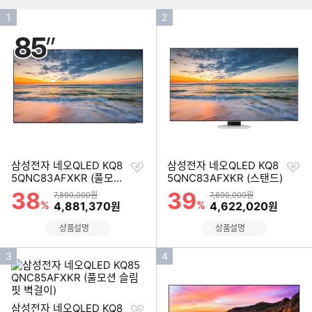
인
인
1
2
기
기
순
순
위
위
찜
찜
삼성전자 네오QLED KQ8
삼성전자 네오QLED KQ8
하
하
5QNC83AFXKR (풀모션
5QNC83AFXKR (스탠드)
기
기
슬림핏 벽걸이)
38
39
할인률
할인률
상품금액
상품금액
7,890,000원
7,690,000원
%
할인금액
%
할인금액
4,881,370
4,622,020
원
원
상품설명
상품설명
인
인
3
4
기
기
순
순
위
위
찜
삼성전자 네오QLED KQ8