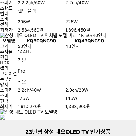
스피커
2.2.2ch/60W
2.2ch/40W
스탠드
샌드 블랙
컬러
소비
205W
225W
전력
최저가
2,584,560
원
1,896,450
원
모델명
KQ50QNC90
KQ43QNC90
크기
50인치
43인치
주사율
144Hz
퀀텀
기본
HDR
캘리
Pro
브레이션
눈부심
적용
방지
스피커
2.2ch/40W
2.0ch/20W
소비
175W
145W
전력
최저가
1,910,270
원
1,363,900
원
이미지형 상품 목록
더보기
23년형 삼성 네오QLED TV 인기상품