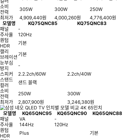
컬러
소비
305W
300W
250W
전력
최저가
4,909,440
원
4,000,260
원
4,776,400
원
모델명
KQ75QNC85
KQ75QNC83
패널
-
주사율
120Hz
퀀텀
기본
HDR
캘리
기본
브레이션
눈부심
-
방지
스피커
2.2.2ch/60W
2.2ch/40W
스탠드
샌드 블랙
컬러
소비
250W
300W
전력
최저가
2,807,900
원
3,246,380
원
모델명
KQ65QNC95
KQ65QNC90
KQ65QNC88
패널
VA
-
주사율
144Hz
120Hz
퀀텀
Plus
기본
HDR