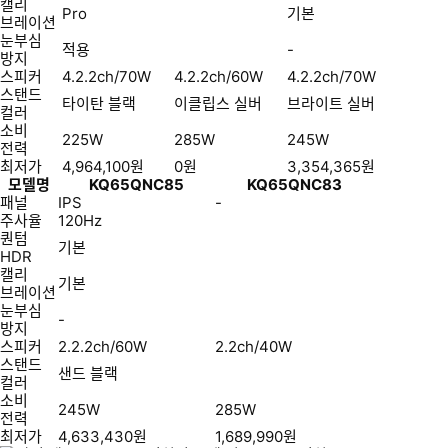
캘리
Pro
기본
브레이션
눈부심
적용
-
방지
스피커
4.2.2ch/70W
4.2.2ch/60W
4.2.2ch/70W
스탠드
타이탄 블랙
이클립스 실버
브라이트 실버
컬러
소비
225W
285W
245W
전력
최저가
4,964,100
원
0
원
3,354,365
원
모델명
KQ65QNC85
KQ65QNC83
패널
IPS
-
주사율
120Hz
퀀텀
기본
HDR
캘리
기본
브레이션
눈부심
-
방지
스피커
2.2.2ch/60W
2.2ch/40W
스탠드
샌드 블랙
컬러
소비
245W
285W
전력
최저가
4,633,430
원
1,689,990
원