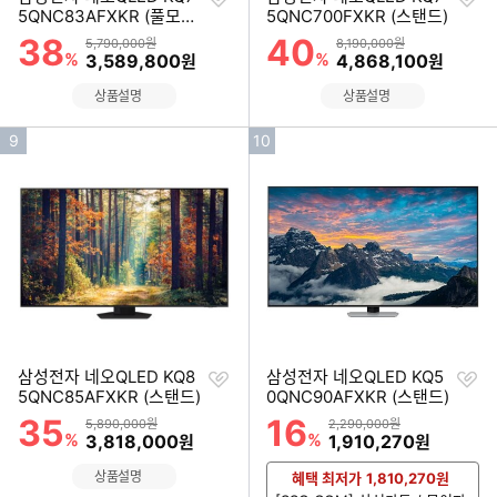
하
하
5QNC83AFXKR (풀모션
5QNC700FXKR (스탠드)
기
기
슬림핏 벽걸이)
38
40
할인률
할인률
상품금액
상품금액
5,790,000원
8,190,000원
%
할인금액
%
할인금액
3,589,800
4,868,100
원
원
상품설명
상품설명
인
인
9
10
기
기
순
순
위
위
찜
찜
삼성전자 네오QLED KQ8
삼성전자 네오QLED KQ5
하
하
5QNC85AFXKR (스탠드)
0QNC90AFXKR (스탠드)
기
기
35
16
할인률
할인률
상품금액
상품금액
5,890,000원
2,290,000원
%
할인금액
%
할인금액
3,818,000
1,910,270
원
원
상품설명
혜택 최저가
1,810,270
원