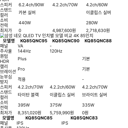
스피커
6.2.4ch/90W
4.2.2ch/70W
4.2ch/60W
스탠드
카본 실버
이클립스 실버
컬러
소비
440W
280W
전력
최저가
0
4,987,600
원
2,718,630
원
모델명
KQ85QNC95
KQ85QNC90
KQ85QNC88
패널
VA
-
주사율
144Hz
120Hz
퀀텀
Plus
기본
HDR
캘리
Pro
기본
브레이션
눈부심
적용
-
방지
스피커
4.2.2ch/70W
4.2.2ch/60W
4.2.2ch/70W
스탠드
타이탄 블랙
이클립스 실버
브라이트 실버
컬러
소비
395W
375W
335W
전력
최저가
8,351,020
원
5,759,990
원
0
원
모델명
KQ85QNC85
KQ85QNC83
패널
IPS
IPS