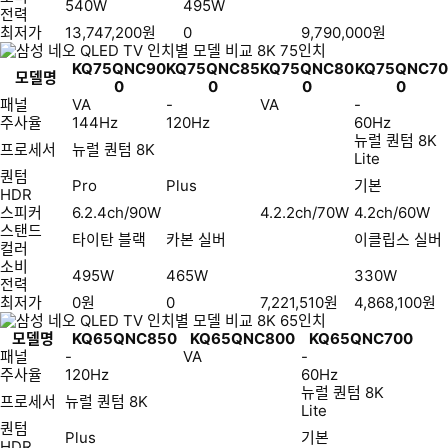
540W
495W
전력
최저가
13,747,200
원
0
9,790,000
원
KQ75QNC90
KQ75QNC85
KQ75QNC80
KQ75QNC70
모델명
0
0
0
0
패널
VA
-
VA
-
주사율
144Hz
120Hz
60Hz
뉴럴 퀀텀 8K
프로세서
뉴럴 퀀텀 8K
Lite
퀀텀
Pro
Plus
기본
HDR
스피커
6.2.4ch/90W
4.2.2ch/70W
4.2ch/60W
스탠드
타이탄 블랙
카본 실버
이클립스 실버
컬러
소비
495W
465W
330W
전력
최저가
0
원
0
7,221,510
원
4,868,100
원
모델명
KQ65QNC850
KQ65QNC800
KQ65QNC700
패널
-
VA
-
주사율
120Hz
60Hz
뉴럴 퀀텀 8K
프로세서
뉴럴 퀀텀 8K
Lite
퀀텀
Plus
기본
HDR