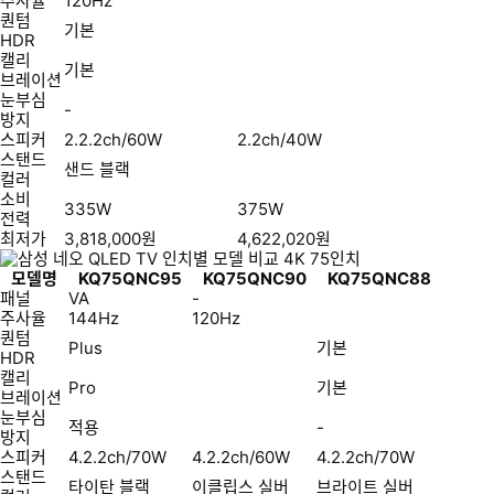
주사율
120Hz
퀀텀
기본
HDR
캘리
기본
브레이션
눈부심
-
방지
스피커
2.2.2ch/60W
2.2ch/40W
스탠드
샌드 블랙
컬러
소비
335W
375W
전력
최저가
3,818,000
원
4,622,020
원
모델명
KQ75QNC95
KQ75QNC90
KQ75QNC88
패널
VA
-
주사율
144Hz
120Hz
퀀텀
Plus
기본
HDR
캘리
Pro
기본
브레이션
눈부심
적용
-
방지
스피커
4.2.2ch/70W
4.2.2ch/60W
4.2.2ch/70W
스탠드
타이탄 블랙
이클립스 실버
브라이트 실버