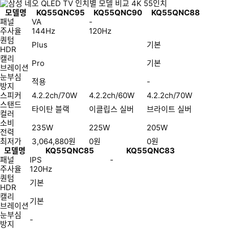
모델명
KQ55QNC95
KQ55QNC90
KQ55QNC88
패널
VA
-
주사율
144Hz
120Hz
퀀텀
Plus
기본
HDR
캘리
Pro
기본
브레이션
눈부심
적용
-
방지
스피커
4.2.2ch/70W
4.2.2ch/60W
4.2.2ch/70W
스탠드
타이탄 블랙
이클립스 실버
브라이트 실버
컬러
소비
235W
225W
205W
전력
최저가
3,064,880
원
0
원
0
원
모델명
KQ55QNC85
KQ55QNC83
패널
IPS
-
주사율
120Hz
퀀텀
기본
HDR
캘리
기본
브레이션
눈부심
-
방지