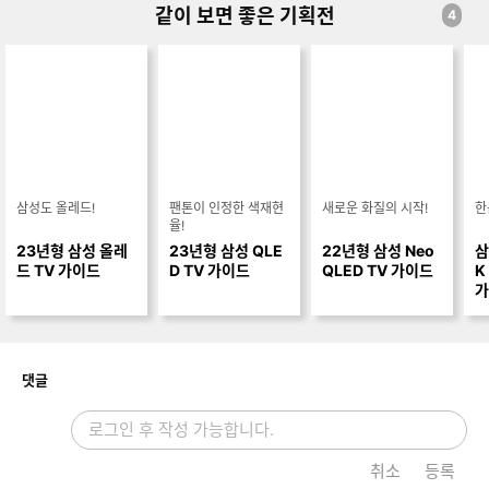
같이 보면 좋은 기획전
4
삼성도 올레드!
팬톤이 인정한 색재현
새로운 화질의 시작!
한
율!
23년형 삼성 올레
23년형 삼성 QLE
22년형 삼성 Neo
삼
드 TV 가이드
D TV 가이드
QLED TV 가이드
K
가
개
댓글
취소
등록