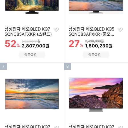
찜
찜
삼성전자 네오QLED KQ7
삼성전자 네오QLED KQ5
하
하
5QNC85AFXKR (스탠드)
5QNC83AFXKR (풀모션
기
기
슬림핏 벽걸이)
52
27
할인률
할인률
상품금액
상품금액
5,890,000원
2,490,000원
%
할인금액
%
할인금액
2,807,900
1,800,230
원
원
상품설명
상품설명
인
인
7
8
기
기
순
순
위
위
찜
찜
삼성전자 네오QLED KQ7
삼성전자 네오QLED KQ7