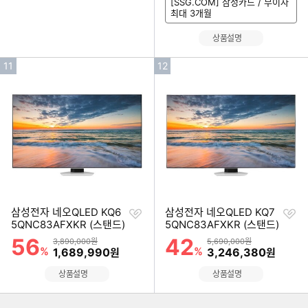
[SSG.COM] 삼성카드 / 무이자
최대 3개월
상품설명
인
인
11
12
기
기
순
순
위
위
찜
찜
삼성전자 네오QLED KQ6
삼성전자 네오QLED KQ7
하
하
5QNC83AFXKR (스탠드)
5QNC83AFXKR (스탠드)
기
기
56
42
할인률
할인률
상품금액
상품금액
3,890,000원
5,690,000원
%
할인금액
%
할인금액
1,689,990
3,246,380
원
원
상품설명
상품설명