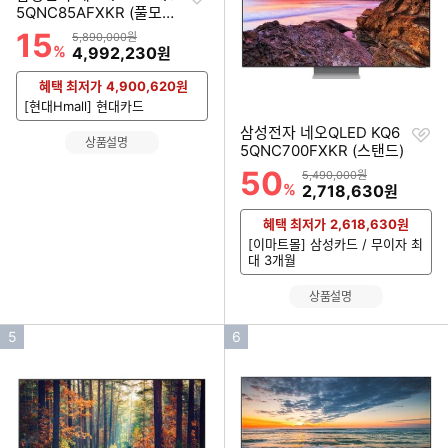
하
5QNC85AFXKR (풀모션
기
슬림핏 벽걸이)
15
할인률
상품금액
5,890,000원
%
할인금액
4,992,230
원
혜택 최저가
4,900,620
원
[현대Hmall] 현대카드
찜
삼성전자 네오QLED KQ6
상품설명
하
5QNC700FXKR (스탠드)
기
50
할인률
상품금액
5,490,000원
%
할인금액
2,718,630
원
혜택 최저가
2,618,630
원
[이마트몰] 삼성카드 / 무이자 최
대 3개월
상품설명
인
인
5
6
기
기
순
순
위
위