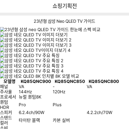
뒤
다
다나와
쇼핑기획전
로
나
가
와
기
메
23년형 삼성 Neo QLED TV 가이드
인
모델명
KQ85QNC900
KQ85QNC850
KQ85QNC800
패널
VA
-
VA
주사율
144Hz
120Hz
프로세서
뉴럴 퀀텀8K
퀀텀
Pro
Plus
HDR
스피커
6.2.4ch/90W
4.2.2ch/70W
스탠드
타이탄 블랙
카본 실버
컬러
소비