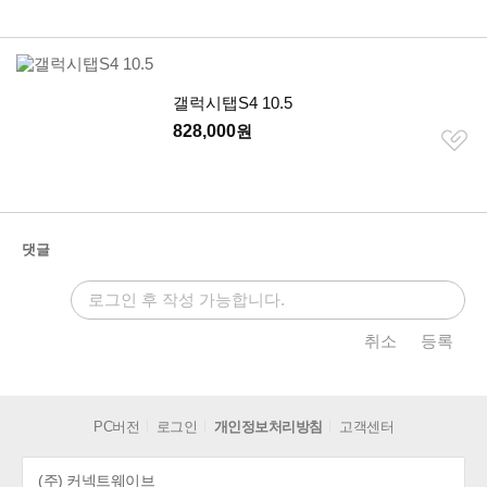
갤럭시탭S4 10.5
828,000
원
찜
하
기
개
댓글
취소
등록
PC버전
로그인
개인정보처리방침
고객센터
(주) 커넥트웨이브