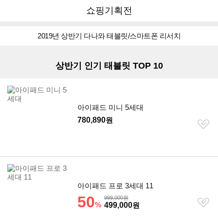
뒤
다
다나와
쇼핑기획전
로
나
가
와
리스트형 상품 목록
기
메
2019년 상반기 다나와 태블릿/스마트폰 리서치
인
상반기 인기 태블릿 TOP 10
아이패드 미니 5세대
780,890
원
찜
하
기
아이패드 프로 3세대 11
할인률
50
상품금액
999,000원
찜
%
할인금액
499,000
원
하
기