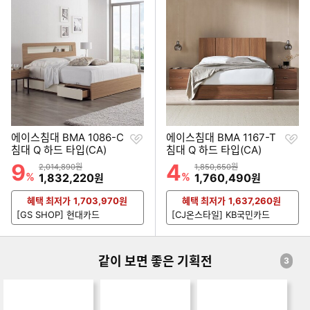
찜
찜
에이스침대 BMA 1086-C
에이스침대 BMA 1167-T
하
하
침대 Q 하드 타입(CA)
침대 Q 하드 타입(CA)
기
기
9
4
할인률
할인률
상품금액
상품금액
2,014,890원
1,850,650원
%
할인금액
%
할인금액
1,832,220
1,760,490
원
원
혜택 최저가
1,703,970
원
혜택 최저가
1,637,260
원
[GS SHOP] 현대카드
[CJ온스타일] KB국민카드
같이 보면 좋은 기획전
3