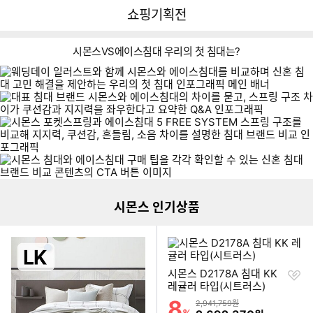
뒤
다
다나와
쇼핑기획전
로
나
가
와
기
메
시몬스VS에이스침대 우리의 첫 침대는?
인
이미지형 상품 목록
더보기
시몬스 인기상품
찜
시몬스 D2178A 침대 KK
하
레귤러 타입(시트러스)
기
8
할인률
상품금액
2,941,759원