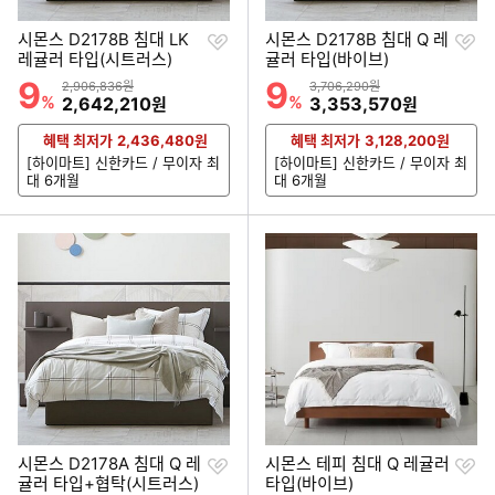
찜
찜
시몬스 D2178B 침대 LK
시몬스 D2178B 침대 Q 레
하
하
레귤러 타입(시트러스)
귤러 타입(바이브)
기
기
9
9
할인률
할인률
상품금액
상품금액
2,906,836원
3,706,290원
%
할인금액
%
할인금액
2,642,210
3,353,570
원
원
혜택 최저가
2,436,480
원
혜택 최저가
3,128,200
원
[하이마트] 신한카드 / 무이자 최
[하이마트] 신한카드 / 무이자 최
대 6개월
대 6개월
찜
찜
시몬스 D2178A 침대 Q 레
시몬스 테피 침대 Q 레귤러
하
하
귤러 타입+협탁(시트러스)
타입(바이브)