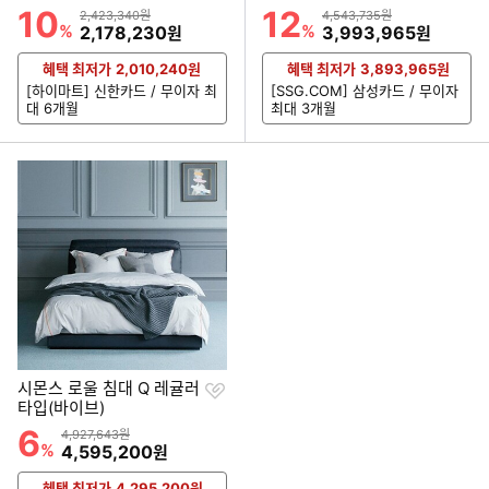
기
기
10
12
할인률
할인률
상품금액
상품금액
2,423,340원
4,543,735원
%
할인금액
%
할인금액
2,178,230
3,993,965
원
원
혜택 최저가
2,010,240
원
혜택 최저가
3,893,965
원
[하이마트] 신한카드 / 무이자 최
[SSG.COM] 삼성카드 / 무이자
대 6개월
최대 3개월
찜
시몬스 로울 침대 Q 레귤러
하
타입(바이브)
기
6
할인률
상품금액
4,927,643원
%
할인금액
4,595,200
원
혜택 최저가
4,295,200
원