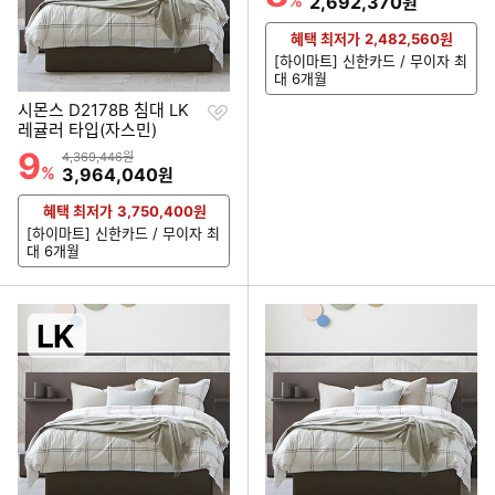
%
할인금액
2,692,370
원
혜택 최저가
2,482,560
원
[하이마트] 신한카드 / 무이자 최
대 6개월
찜
시몬스 D2178B 침대 LK
하
레귤러 타입(자스민)
기
9
할인률
상품금액
4,369,446원
%
할인금액
3,964,040
원
혜택 최저가
3,750,400
원
[하이마트] 신한카드 / 무이자 최
대 6개월