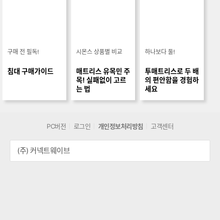
구매 전 필독!
시몬스 상품별 비교
하나보다 둘!
침대 구매가이드
매트리스 유목민 주
투매트리스로 두 배
목! 실패없이 고르
의 편안함을 경험하
는 법
세요
PC버전
로그인
개인정보처리방침
고객센터
(주) 커넥트웨이브