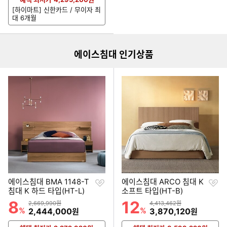
[하이마트] 신한카드 / 무이자 최
이미지형 상품 목록
대 6개월
더보기
에이스침대 인기상품
찜
찜
에이스침대 BMA 1148-T
에이스침대 ARCO 침대 K
하
하
침대 K 하드 타입(HT-L)
소프트 타입(HT-B)
기
기
8
12
할인률
할인률
상품금액
상품금액
2,669,990원
4,413,462원
%
할인금액
%
할인금액
2,444,000
3,870,120
원
원