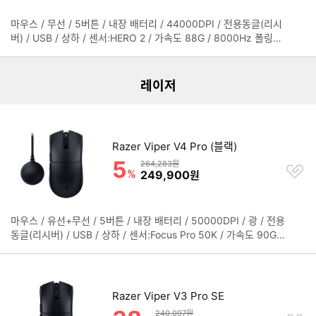
기
마우스 / 무선 / 5버튼 / 내장 배터리 / 44000DPI / 전용동글(리시
정
리스트형 상품 목록
버) / USB / 상하 / 센서:HERO 2 / 가속도 88G / 8000Hz 폴링레
보
이트 / MR무선충전 / 오른손 / 전원스위치 / LIGHTFORCE 스위치
더보기
펼
/ 소프트웨어 지원 / 내장 메모리 / 118.4mm / 61.2mm / 38.6m
치
m / 51g / 2년 보증
기
레이저
Razer Viper V4 Pro (블랙)
5
할인률
상품금액
264,283원
찜
%
할인금액
249,900
원
하
기
마우스 / 유선+무선 / 5버튼 / 내장 배터리 / 50000DPI / 광 / 전용
정
동글(리시버) / USB / 상하 / 센서:Focus Pro 50K / 가속도 90G /
보
8000Hz 폴링레이트 / 오른손 / Razer 스위치 / 소프트웨어 지원 /
펼
내장 메모리 / 매크로 / 127.1mm / 63.9mm / 39.9mm / 49g / 2
치
년 보증
기
Razer Viper V3 Pro SE
할인률
상품금액
240,097원
찜