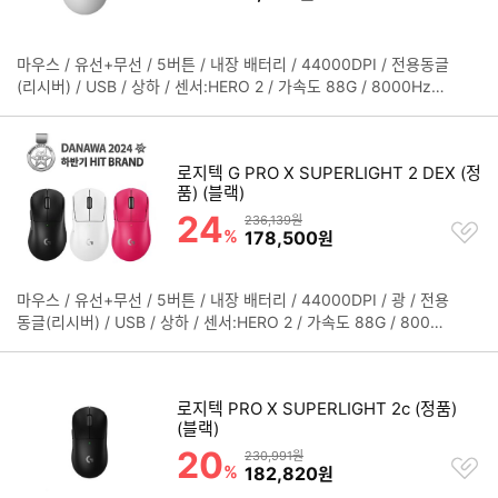
기
마우스 / 유선+무선 / 5버튼 / 내장 배터리 / 44000DPI / 전용동글
정
(리시버) / USB / 상하 / 센서:HERO 2 / 가속도 88G / 8000Hz
보
폴링레이트 / MR무선충전 / 오른손 / 소프트웨어 지원 / 내장 메모
펼
리 / 매크로 / 햅틱 피드백 / 125mm / 63.5mm / 40mm / 61g /
치
2년 보증
기
로지텍 G PRO X SUPERLIGHT 2 DEX (정
품) (블랙)
24
할인률
상품금액
236,139원
찜
%
할인금액
178,500
원
하
기
마우스 / 유선+무선 / 5버튼 / 내장 배터리 / 44000DPI / 광 / 전용
정
동글(리시버) / USB / 상하 / 센서:HERO 2 / 가속도 88G / 8000
보
Hz 폴링레이트 / MR무선충전 / 오른손 / LIGHTFORCE 스위치 /
펼
내장 메모리 / 매크로 / 125.8mm / 67mm / 43.9mm / 60g / 2
치
년 보증
기
로지텍 PRO X SUPERLIGHT 2c (정품)
(블랙)
20
할인률
상품금액
230,991원
찜
%
할인금액
182,820
원
하