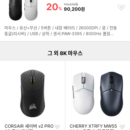
20
할인률
상품금액
113,510원
찜
%
할인금액
90,200
원
하
기
마우스 / 유선+무선 / 5버튼 / 내장 배터리 / 26000DPI / 광 / 전용
정
이미지형 상품 목록
동글(리시버) / USB / 상하 / 센서:PAW-3395 / 8000Hz 폴링레
보
이트 / 오른손 / 전원스위치 / 소프트웨어 지원 / 매크로 / 120.1mm
펼
/ 63.2mm / 38.1mm / 42g / 1.5m / 1년 보증
치
기
그 외 8K 마우스
찜
찜
CORSAIR 세이버 v2 PRO
CHERRY XTRFY MW55