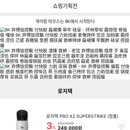
뒤
다
다나와
쇼핑기획전
로
나
가
와
기
메
게이밍 마우스는 8K에서 시작된다
인
리스트형 상품 목록
더보기
로지텍
로지텍 PRO X2 SUPERSTRIKE (정품)
3
할인률
상품금액
259,000원
찜
%
할인금액
249,000
원
하