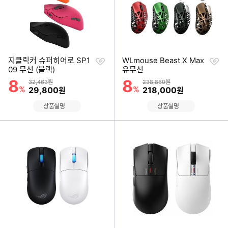
찜
찜
지클릭커 슈퍼히어로 SP1
WLmouse Beast X Max
하
하
09 무선 (블랙)
유무선
기
기
8
8
할인률
할인률
상품금액
상품금액
32,463원
238,860원
%
할인금액
%
할인금액
29,800
218,000
원
원
상품설명
상품설명