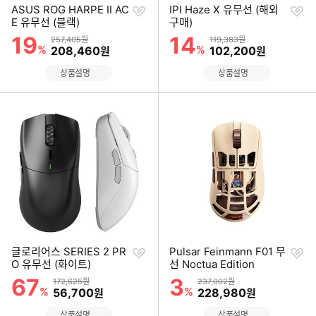
찜
찜
ASUS ROG HARPE II AC
IPI Haze X 유무선 (해외
하
하
E 유무선 (블랙)
구매)
기
기
19
14
할인률
할인률
상품금액
상품금액
257,405원
119,383원
%
할인금액
%
할인금액
208,460
102,200
원
원
상품설명
상품설명
찜
찜
글로리어스 SERIES 2 PR
Pulsar Feinmann F01 무
하
하
O 유무선 (화이트)
선 Noctua Edition
기
기
67
3
할인률
할인률
상품금액
상품금액
172,625원
237,002원
%
할인금액
%
할인금액
56,700
228,980
원
원
상품설명
상품설명