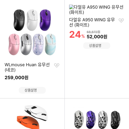
찜
다얼유 A950 WING 유무
하
선 (화이트)
기
24
할인률
상품금액
68,872원
%
할인금액
52,000
원
상품설명
찜
WLmouse Huan 유무선
하
(네코)
기
259,000
원
상품설명