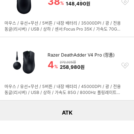
38
%
할인금액
148,490
원
하
기
마우스 / 유선+무선 / 5버튼 / 내장 배터리 / 35000DPI / 광 / 전용
정
동글(리시버) / USB / 상하 / 센서:Focus Pro 35K / 가속도 70G /
보
8000Hz 폴링레이트 / 오른손 / Razer 스위치 / 내장 메모리 / 매
펼
크로 / 127.1mm / 63.9mm / 39.9mm / 54g / 2년 보증
치
기
Razer DeathAdder V4 Pro (정품)
4
할인률
상품금액
272,025원
찜
%
할인금액
258,980
원
하
기
마우스 / 유선+무선 / 5버튼 / 내장 배터리 / 45000DPI / 광 / 전용
정
리스트형 상품 목록
동글(리시버) / USB / 상하 / 가속도 85G / 8000Hz 폴링레이트 /
보
오른손 / 전원스위치 / 4세대 Razer 옵티컬 스위치 / 소프트웨어 지
더보기
펼
원 / 내장 메모리 / 매크로 / 128mm / 68mm / 44mm / 56g / 2
치
년 보증
기
ATK