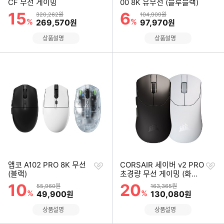
하
하
CF 무선 게이밍
00 8K 유무선 (블루블랙)
기
기
15
6
할인률
할인률
상품금액
상품금액
320,262원
104,909원
%
할인금액
%
할인금액
269,570
97,970
원
원
상품설명
상품설명
찜
찜
앱코 A102 PRO 8K 무선
CORSAIR 세이버 v2 PRO
하
하
(블랙)
초경량 무선 게이밍 (화이
기
기
트)
10
20
할인률
할인률
상품금액
상품금액
55,960원
163,365원
%
할인금액
%
할인금액
49,900
130,080
원
원
상품설명
상품설명