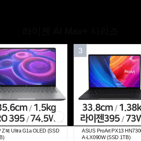
라이젠 AI Max+ 시리즈
3
 Z북 Ultra G1a OLED (SSD
ASUS ProArt PX13 HN73
B)
A-LX090W (SSD 1TB)