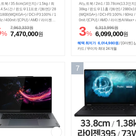
트북 / 35.6cm(14인치) / 1.5kg / 최
AI노트북 / 2in1 / 33.78cm(13.3인치) 
14.5시간 / 윈도우11프로 / [화면] / 28
38kg / 윈도우11홈 / [화면] / 2880x1
1800(WQXGA+) / DCI-P3:100% / 1
(WQXGA+) / DCI-P3:100% / 60Hz /
z / 400nit / [CPU] / AMD / 라이젠AI
0nit / [CPU] / AMD / 라이젠AI Max+ 
+ / PRO 395 (5.1GHz) / 50TOPS /
5 (5.1GHz) / 50TOPS / [그래픽] / 
6
3
7,963,333
원
6,313,996
원
래픽] / 내장그래픽 / Radeon 8060S /
래픽 / Radeon 8060S / 40core / [구성
%
%
7,470,000
6,099,000
원
원
ore / [구성] / 128GB / 램 교체:불가능
128GB / 램 교체:불가능 / 용량:1TB /
량:2TB / USB-PD / 74.5Wh
B-PD(+DC) / 73Wh
혜택 최저가
6,014,980원
/ [G마켓] 
카드 / 무이자 최대 24개월
7