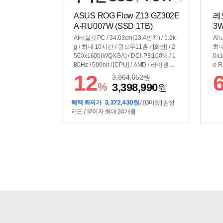
ASUS ROG Flow Z13 GZ302E
레노
A-RU007W (SSD 1TB)
3W
AI태블릿PC / 34.03cm(13.4인치) / 1.2k
AI노
g / 최대 10시간 / 윈도우11홈 / [화면] / 2
최대
560x1600(WQXGA) / DCI-P3:100% / 1
0x1
80Hz / 500nit / [CPU] / AMD / 라이젠AI
e R
Max+ / 395 (5.1GHz) / 50TOPS / [그래
500
12
3,864,652
원
픽] / 내장그래픽 / Radeon 8060S / 40c
388
%
3,398,990
원
ore / [구성] / 32GB / 램 교체:불가능 / 용
장그
량:1TB / USB-PD(+DC) / 70Wh / 100W
성] 
혜택 최저가
3,372,430원
/ [G마켓] 삼성
USB 타입C 어댑터 포함
USB
카드 / 무이자 최대 24개월