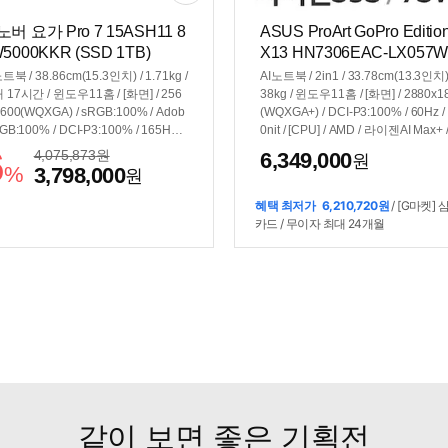
버 요가 Pro 7 15ASH11 8
ASUS ProArt GoPro Editio
5000KKR (SSD 1TB)
X13 HN7306EAC-LX057W
SD 1TB)
트북 / 38.86cm(15.3인치) / 1.71kg /
AI노트북 / 2in1 / 33.78cm(13.3인치) 
 17시간 / 윈도우11홈 / [화면] / 256
38kg / 윈도우11홈 / [화면] / 2880x1
600(WQXGA) / sRGB:100% / Adob
(WQXGA+) / DCI-P3:100% / 60Hz /
GB:100% / DCI-P3:100% / 165Hz /
0nit / [CPU] / AMD / 라이젠AI Max+ 
nit / [CPU] / AMD / 라이젠AI Max+ /
5 (5.1GHz) / 50TOPS / [그래픽] / 
6
4,075,873
원
6,349,000
원
 (5.0GHz) / 50TOPS / [그래픽] / 내
래픽 / Radeon 8060S / 40core / [구성
%
3,798,000
원
래픽 / Radeon 8060S / 40코어 / [구
128GB / 램 교체:불가능 / 용량:1TB /
/ 32GB / 램 교체:불가능 / 용량:1TB /
B-PD(+DC) / 73Wh
혜택 최저가
6,210,720원
/ [G마켓] 
-PD / 84Wh
카드 / 무이자 최대 24개월
같이 보면 좋은 기획전