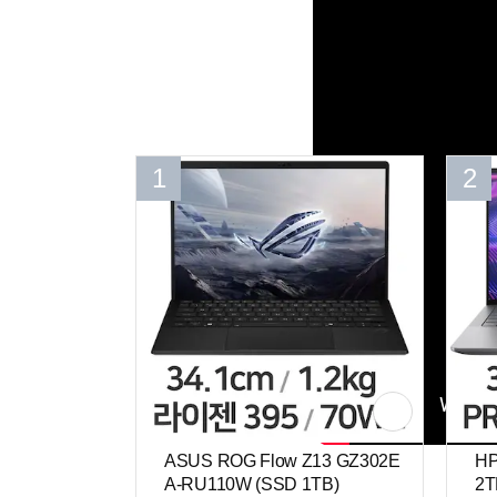
1
2
ASUS ROG Flow Z13 GZ302E
HP
A-RU110W (SSD 1TB)
2T