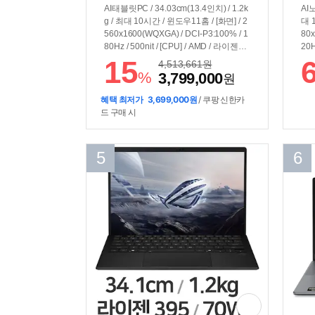
AI태블릿PC / 34.03cm(13.4인치) / 1.2k
AI노
g / 최대 10시간 / 윈도우11홈 / [화면] / 2
대 
560x1600(WQXGA) / DCI-P3:100% / 1
80x
80Hz / 500nit / [CPU] / AMD / 라이젠AI
20H
Max+ / 395 (5.1GHz) / 50TOPS / [그래
Max
15
4,513,661
원
픽] / 내장그래픽 / Radeon 8060S / 40c
[그
%
3,799,000
원
ore / [구성] / 64GB / 램 교체:불가능 / 용
40c
량:1TB / USB-PD(+DC) / 70Wh / 100W
/ 용
혜택 최저가
3,699,000원
/ 쿠팡 신한카
USB 타입C 어댑터 포함
드 구매 시
5
6