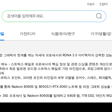
자동차
조립PC
바일
가전/디카
식품/유아/완구
가구/생활/공