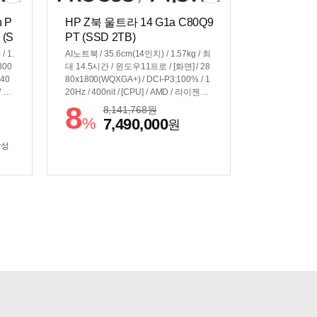
n P
HP Z북 울트라 14 G1a C80Q9
 (S
PT (SSD 2TB)
/ 1.
AI노트북 / 35.6cm(14인치) / 1.57kg / 최
800
대 14.5시간 / 윈도우11프로 / [화면] / 28
 40
80x1800(WQXGA+) / DCI-P3:100% / 1
/ 39
20Hz / 400nit / [CPU] / AMD / 라이젠AI
내장그
Max+ / PRO 395 (5.1GHz) / 50TOPS /
8
8,141,768
원
] /
[그래픽] / 내장그래픽 / Radeon 8060S /
%
7,490,000
원
 US
40core / [구성] / 128GB / 램 교체:불가능
/ 용량:2TB / USB-PD / 74.5Wh
삼성