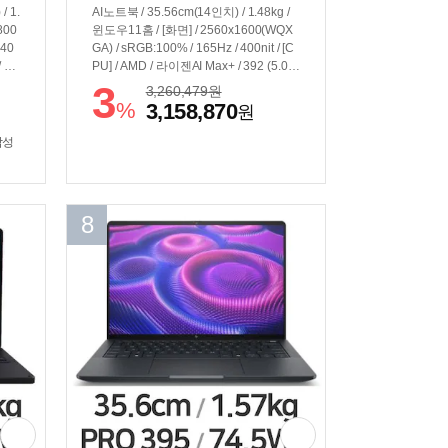
/ 1.
AI노트북 / 35.56cm(14인치) / 1.48kg /
800
윈도우11홈 / [화면] / 2560x1600(WQX
 40
GA) / sRGB:100% / 165Hz / 400nit / [C
/ 39
PU] / AMD / 라이젠AI Max+ / 392 (5.0G
내장그
Hz) / 50TOPS / [그래픽] / 내장그래픽 /
3
3,260,479
원
] /
Radeon 8060S / 40core / [구성] / 32GB
%
3,158,870
원
 US
/ 램 교체:불가능 / 용량:512GB / USB-P
D(+DC) / 73Wh
삼성
8