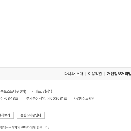
다나와 소개
이용약관
개인정보처리
, 대륭포스트타워6차)
대표: 김정남
천-0848호
부가통신사업: 제003081호
사업자정보확인
세히보기
콘텐츠이용안내
 책임은 구매자와 판매자에게 있습니다.