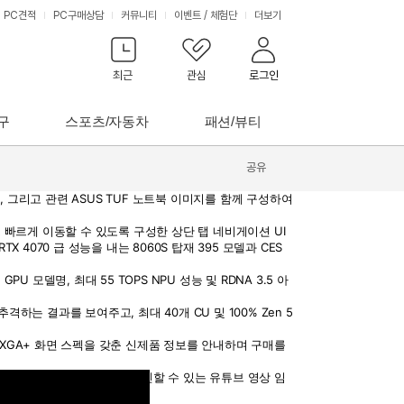
PC견적
PC구매상담
커뮤니티
이벤트
/
체험단
더보기
최근
관심
로그인
구
스포츠/자동차
패션/뷰티
공유