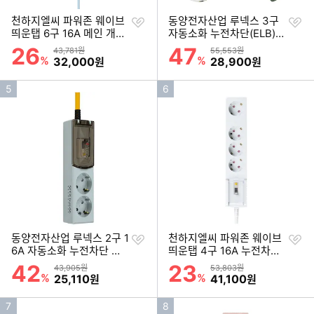
찜
찜
천하지엘씨 파워존 웨이브
동양전자산업 루넥스 3구
하
하
띄운탭 6구 16A 메인 개별
자동소화 누전차단(ELB)
기
기
스위치 자동소화 멀티탭 (1.
고용량 멀티탭 카키 (3m)
26
47
할인률
할인률
상품금액
상품금액
43,781원
55,553원
5m)
%
할인금액
%
할인금액
32,000
28,900
원
원
인
인
5
6
기
기
순
순
위
위
찜
찜
동양전자산업 루넥스 2구 1
천하지엘씨 파워존 웨이브
하
하
6A 자동소화 누전차단 고
띄운탭 4구 16A 누전차단
기
기
용량 멀티탭 (2m)
자동소화 고용량 멀티탭 (5
42
23
할인률
할인률
상품금액
상품금액
43,905원
53,803원
m)
%
할인금액
%
할인금액
25,110
41,100
원
원
인
인
7
8