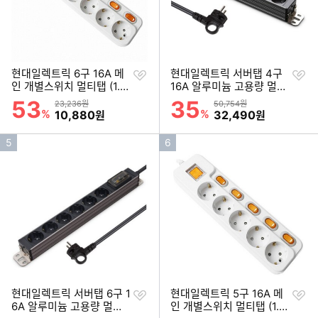
찜
찜
현대일렉트릭 6구 16A 메
현대일렉트릭 서버탭 4구
하
하
인 개별스위치 멀티탭 (1.5
16A 알루미늄 고용량 멀티
기
기
m)
탭 (3m)
53
35
할인률
할인률
상품금액
상품금액
23,236원
50,754원
%
할인금액
%
할인금액
10,880
32,490
원
원
인
인
5
6
기
기
순
순
위
위
찜
찜
현대일렉트릭 서버탭 6구 1
현대일렉트릭 5구 16A 메
하
하
6A 알루미늄 고용량 멀티
인 개별스위치 멀티탭 (1.5