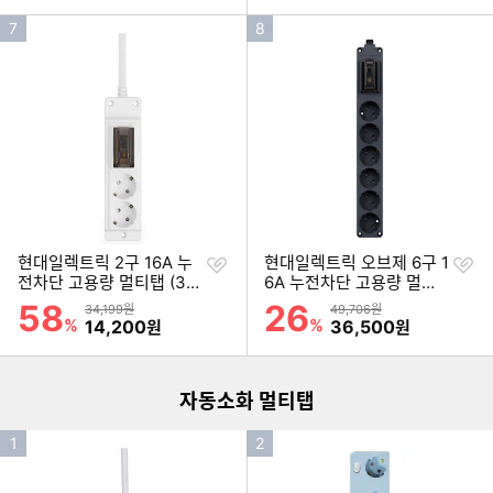
인
인
7
8
기
기
순
순
위
위
찜
찜
현대일렉트릭 2구 16A 누
현대일렉트릭 오브제 6구 1
하
하
전차단 고용량 멀티탭 (3
6A 누전차단 고용량 멀티
기
기
m)
탭 (1.5m)
58
26
할인률
할인률
상품금액
상품금액
34,199원
49,706원
이미지형 상품 목록
%
할인금액
%
할인금액
14,200
36,500
원
원
더보기
자동소화 멀티탭
인
인
1
2
기
기