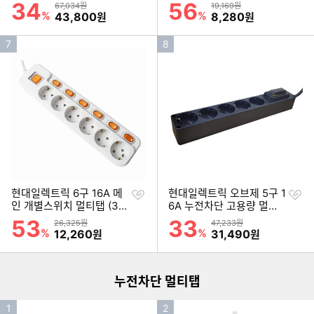
기
기
탭 (3m)
m)
34
56
할인률
할인률
상품금액
상품금액
67,034원
19,169원
%
할인금액
%
할인금액
43,800
8,280
원
원
인
인
7
8
기
기
순
순
위
위
찜
찜
현대일렉트릭 6구 16A 메
현대일렉트릭 오브제 5구 1
하
하
인 개별스위치 멀티탭 (3
6A 누전차단 고용량 멀티
기
기
m)
탭 (1.5m)
53
33
할인률
할인률
상품금액
상품금액
26,325원
47,233원
이미지형 상품 목록
%
할인금액
%
할인금액
12,260
31,490
원
원
더보기
누전차단 멀티탭
인
인
1
2