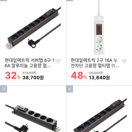
기
기
순
순
위
위
찜
찜
현대일렉트릭 서버탭 6구 1
현대일렉트릭 2구 16A 누
하
하
6A 알루미늄 고용량 멀티
전차단 고용량 멀티탭 (1.5
기
기
탭 (1.5m)
m)
32
48
할인률
할인률
상품금액
상품금액
57,569원
26,843원
%
할인금액
%
할인금액
38,700
13,840
원
원
인
인
3
4
기
기
순
순
위
위