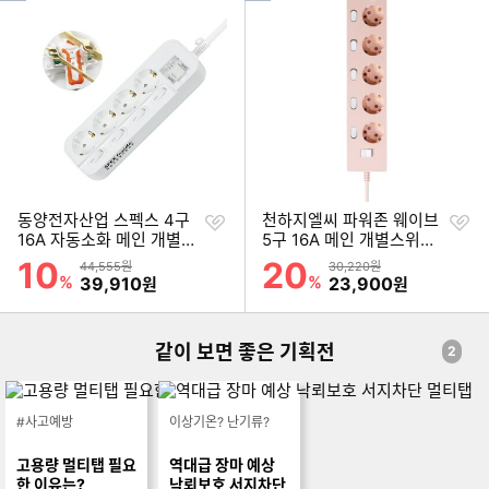
기
기
순
순
위
위
찜
찜
동양전자산업 스펙스 4구
천하지엘씨 파워존 웨이브
하
하
16A 자동소화 메인 개별스
5구 16A 메인 개별스위치
기
기
위치 멀티탭 (5m)
자동소화 멀티탭 (3m)
10
20
할인률
할인률
상품금액
상품금액
44,555원
30,220원
%
할인금액
%
할인금액
39,910
23,900
원
원
같이 보면 좋은 기획전
2