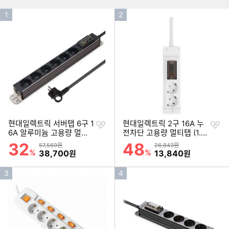
탭
티
탭
탭
보
탭
인
인
1
2
보
보
러
보
러
기
기
러
가
러
가
가
순
순
기
가
기
기
기
위
위
찜
찜
현대일렉트릭 서버탭 6구 1
현대일렉트릭 2구 16A 누
하
하
6A 알루미늄 고용량 멀티
전차단 고용량 멀티탭 (1.5
기
기
탭 (1.5m)
m)
32
48
할인률
할인률
상품금액
상품금액
57,569원
26,843원
%
할인금액
%
할인금액
38,700
13,840
원
원
인
인
3
4
기
기
순
순
위
위