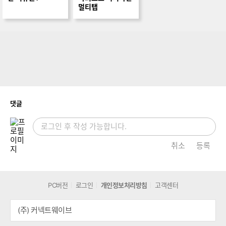
#사고예방
이상기온? 난기류?
고용량 멀티탭 필요
역대급 장마 예상
한 이유는?
낙뢰보호 서지차단
멀티탭
개
댓글
취소
등록
PC버전
로그인
개인정보처리방침
고객센터
(주) 커넥트웨이브