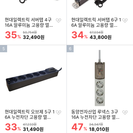
찜
찜
현대일렉트릭 서버탭 4구
현대일렉트릭 서버탭 6구 1
하
하
16A 알루미늄 고용량 멀티
6A 알루미늄 고용량 멀티
기
기
탭 (3m)
탭 (3m)
35
34
할인률
할인률
상품금액
상품금액
50,754원
67,034원
%
할인금액
%
할인금액
32,490
43,800
원
원
인
인
5
6
기
기
순
순
위
위
찜
찜
현대일렉트릭 오브제 5구 1
동양전자산업 루넥스 3구
하
하
6A 누전차단 고용량 멀티
16A 누전차단 고용량 멀티
기
기
탭 (1.5m)
탭 (3m)
33
47
할인률
할인률
상품금액
상품금액
47,233원
34,347원
%
할인금액
%
할인금액
31,490
18,010
원
원