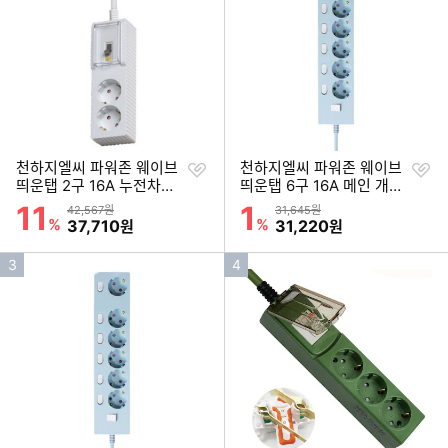
순
순
위
위
찜
찜
천하지엘씨 파워존 웨이브
천하지엘씨 파워존 웨이브
하
하
띄운탭 2구 16A 누전차단
띄운탭 6구 16A 메인 개별
기
기
자동소화 고용량 멀티탭 (3
스위치 자동소화 멀티탭
11
1
할인률
할인률
상품금액
상품금액
42,567원
31,645원
m)
(0.5m)
%
할인금액
%
할인금액
37,710
31,220
원
원
인
인
3
4
기
기
순
순
위
위