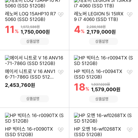
찜
찜
레노버 LOQ 15AHP10 R7
레노버 LEGION 5i 15IRX
하
하
5060 (SSD 512GB)
9 i7 4060 (SSD 1TB)
기
기
11
4
할인률
할인률
상품금액
상품금액
1,972,586원
2,286,168원
%
할인금액
%
할인금액
1,750,000
2,179,000
원
원
상품설명
상품설명
찜
찜
에이서 니트로 V 16 ANV1
HP 빅터스 16-r0094TX
하
하
6-71-786G (SSD 512G
(SSD 512GB)
기
기
B)
18
할인률
2,453,760
상품금액
원
1,937,020원
%
할인금액
1,579,000
원
상품설명
상품설명
찜
찜
HP 빅터스 16-r0090TX
HP 오멘 16-wf0268TX
하
하
(SSD 512GB)
(SSD 512GB)