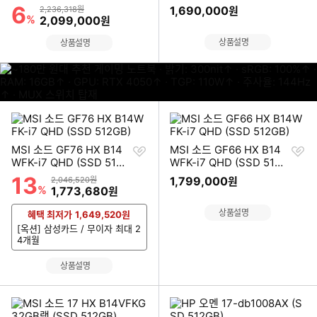
기
기
6
할인률
상품금액
1,690,000
2,236,318원
원
%
할인금액
2,099,000
원
상품설명
상품설명
이미지형 상품 목록
찜
찜
MSI 소드 GF76 HX B14
MSI 소드 GF66 HX B14
하
하
WFK-i7 QHD (SSD 512G
WFK-i7 QHD (SSD 512G
기
기
B)
B)
13
할인률
상품금액
1,799,000
2,046,520원
원
%
할인금액
1,773,680
원
상품설명
혜택 최저가
1,649,520
원
[옥션] 삼성카드 / 무이자 최대 2
4개월
상품설명