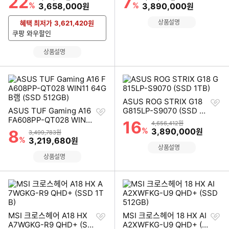
22
7
%
할인금액
%
할인금액
3,658,000
3,890,000
원
원
상품설명
혜택 최저가
3,621,420
원
쿠팡 와우할인
상품설명
찜
ASUS ROG STRIX G18
찜
하
ASUS TUF Gaming A16
G815LP-S9070 (SSD 1T
하
기
FA608PP-QT028 WIN11
B)
16
할인률
상품금액
4,656,412원
기
64GB램 (SSD 512GB)
%
할인금액
3,890,000
8
원
할인률
상품금액
3,499,783원
%
할인금액
3,219,680
원
상품설명
상품설명
찜
찜
MSI 크로스헤어 A18 HX
MSI 크로스헤어 18 HX AI
하
하
A7WGKG-R9 QHD+ (SS
A2XWFKG-U9 QHD+ (S