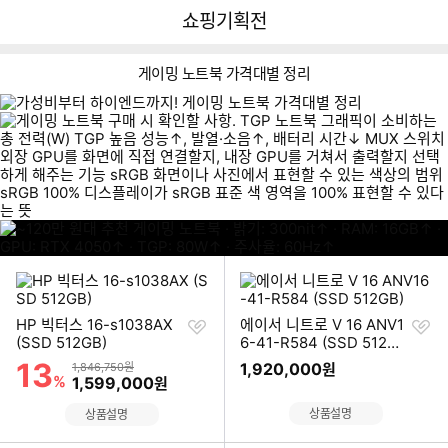
뒤
다
다나와
쇼핑기획전
로
나
가
와
기
메
게이밍 노트북 가격대별 정리
인
~
~
~
2
1
1
1
0
2
5
8
0
0
0
0
만
만
만
만
원
원
원
원
대
이미지형 상품 목록
대
대
대
찜
찜
HP 빅터스 16-s1038AX
에이서 니트로 V 16 ANV1
하
하
(SSD 512GB)
6-41-R584 (SSD 512G
기
기
B)
13
할인률
상품금액
1,920,000
1,846,750원
원
%
할인금액
1,599,000
원
상품설명
상품설명