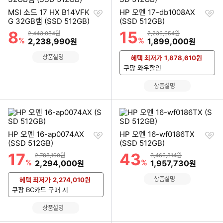
찜
찜
MSI 소드 17 HX B14VFK
HP 오멘 17-db1008AX
하
하
G 32GB램 (SSD 512GB)
(SSD 512GB)
기
기
8
15
할인률
할인률
상품금액
상품금액
2,443,084원
2,236,654원
%
할인금액
%
할인금액
2,238,990
1,899,000
원
원
상품설명
혜택 최저가
1,878,610
원
쿠팡 와우할인
상품설명
찜
찜
HP 오멘 16-ap0074AX
HP 오멘 16-wf0186TX
하
하
(SSD 512GB)
(SSD 512GB)
기
기
17
43
할인률
할인률
상품금액
상품금액
2,788,190원
3,466,814원
%
할인금액
%
할인금액
2,294,000
1,957,730
원
원
상품설명
혜택 최저가
2,274,010
원
쿠팡 BC카드 구매 시
상품설명