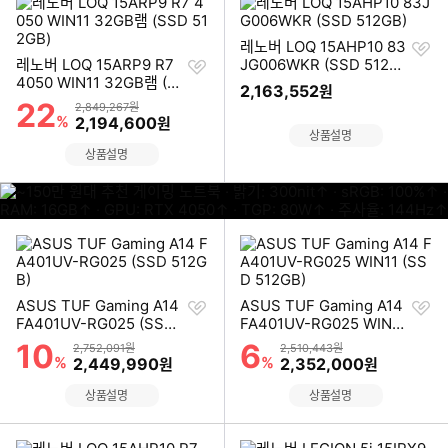
찜
레노버 LOQ 15AHP10 83
찜
하
레노버 LOQ 15ARP9 R7
JG006WKR (SSD 512G
하
기
4050 WIN11 32GB램 (S
B)
2,163,552
원
기
SD 512GB)
22
할인률
상품금액
2,849,267원
%
할인금액
2,194,600
원
상품설명
상품설명
이미지형 상품 목록
찜
찜
ASUS TUF Gaming A14
ASUS TUF Gaming A14
하
하
FA401UV-RG025 (SSD
FA401UV-RG025 WIN11
기
기
512GB)
(SSD 512GB)
10
6
할인률
할인률
상품금액
상품금액
2,752,091원
2,510,443원
%
할인금액
%
할인금액
2,449,990
2,352,000
원
원
상품설명
상품설명