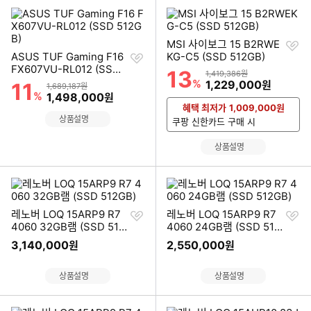
찜
MSI 사이보그 15 B2RWE
찜
하
ASUS TUF Gaming F16
KG-C5 (SSD 512GB)
하
기
FX607VU-RL012 (SSD
13
할인률
상품금액
1,419,386원
기
512GB)
%
할인금액
1,229,000
11
원
할인률
상품금액
1,689,187원
%
할인금액
1,498,000
원
혜택 최저가
1,009,000
원
상품설명
쿠팡 신한카드 구매 시
상품설명
찜
찜
레노버 LOQ 15ARP9 R7
레노버 LOQ 15ARP9 R7
하
하
4060 32GB램 (SSD 512
4060 24GB램 (SSD 512
기
기
GB)
GB)
3,140,000
2,550,000
원
원
상품설명
상품설명