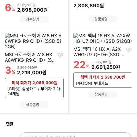
기
기
D 1TB)
SD 512GB)
6
할인률
상품금액
2,308,890
3,112,260원
원
%
할인금액
2,898,000
원
상품설명
상품설명
찜
MSI 벡터 16 HX AI A2X
찜
하
MSI 크로스헤어 A18 HX
WHG-U7 QHD+ (SSD 5
하
기
A8WFKG-R9 QHD+ (SS
12GB)
22
할인률
상품금액
3,335,989원
기
D 512GB)
%
할인금액
2,601,250
3
원
할인률
상품금액
2,300,089원
%
할인금액
2,219,000
원
혜택 최저가
2,538,700
원
혜택 최저가
2,069,000
원
[롯데ON] 롯데카드
[G마켓] 삼성카드 / 무이자 최대
24개월
상품설명
상품설명
개
댓글