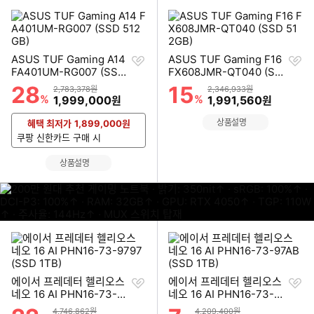
찜
찜
ASUS TUF Gaming A14
ASUS TUF Gaming F16
하
하
FA401UM-RG007 (SSD
FX608JMR-QT040 (SS
기
기
512GB)
D 512GB)
28
15
할인률
할인률
상품금액
상품금액
2,783,378원
2,346,933원
%
할인금액
%
할인금액
1,999,000
1,991,560
원
원
상품설명
혜택 최저가
1,899,000
원
쿠팡 신한카드 구매 시
상품설명
이미지형 상품 목록
찜
찜
에이서 프레데터 헬리오스
에이서 프레데터 헬리오스
하
하
네오 16 AI PHN16-73-9
네오 16 AI PHN16-73-97
기
기
797 (SSD 1TB)
AB (SSD 1TB)
할인률
할인률
상품금액
상품금액
4,746,862원
4,209,400원