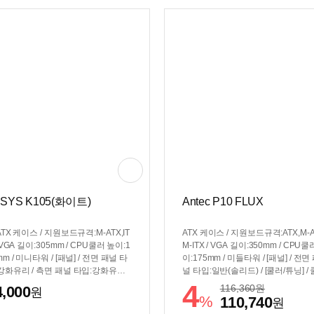
SYS K105(화이트)
Antec P10 FLUX
ATX 케이스 / 지원보드규격:M-ATX,IT
ATX 케이스 / 지원보드규격:ATX,M-A
/ VGA 길이:305mm / CPU쿨러 높이:1
M-ITX / VGA 길이:350mm / CPU쿨
mm / 미니타워 / [패널] / 전면 패널 타
이:175mm / 미들타워 / [패널] / 전면
강화유리 / 측면 패널 타입:강화유리 /
널 타입:일반(솔리드) / [쿨러/튜닝] /
러/튜닝] / 쿨링팬:총5개 / LED팬:5개 /
팬:총5개 / 후면:120mm x1 / 전면:1
4
116,360
원
4,000
원
:120mm LED x1 / 상단:120mm LE
m x3 / 하단:120mm x1 / [크기] / 너비
%
110,740
원
2 / 하단:120mm LED x2 / [크기] / 너
(W):220mm / 깊이(D):477mm / 높이(