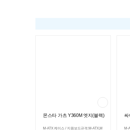
치:하단후면
GB
몬스타 가츠 Y360M 엣지(블랙)
싸
M-ATX 케이스 / 지원보드규격:M-ATX,M
M-