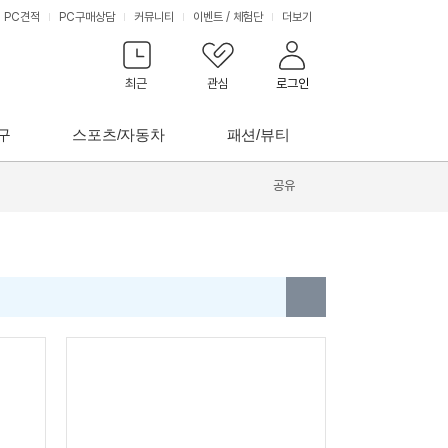
PC견적
PC구매상담
커뮤니티
이벤트
/
체험단
더보기
최근
관심
로그인
구
스포츠/자동차
패션/뷰티
공유