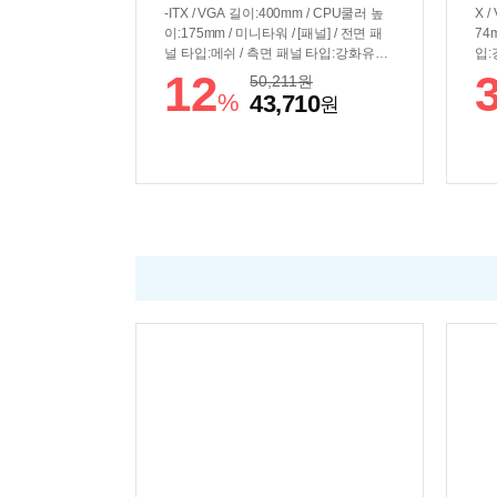
-ITX / VGA 길이:400mm / CPU쿨러 높
X 
이:175mm / 미니타워 / [패널] / 전면 패
74
널 타입:메쉬 / 측면 패널 타입:강화유리 /
입:
[쿨러/튜닝] / 쿨링팬:총6개 / LED팬:6개 /
[쿨
12
50,211
원
후면:120mm LED x1 / 전면:120mm LE
후면
%
43,710
원
D x3 / 내부 측면:120mm LED x2 / [크기]
D x
/ 너비(W):220mm / 깊이(D):460mm / 높
/ 너
이(H):410mm / [호환성] / 파워 장착 길
이(
이:240mm / 파워 위치:하단후면 / [부가
표준
기능] / LED 색상:ARGB
워 
상: