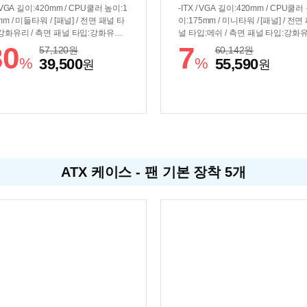
/ VGA 길이:420mm / CPU쿨러 높이:1
-ITX / VGA 길이:420mm / CPU쿨러
mm / 미들타워 / [패널] / 전면 패널 타
이:175mm / 미니타워 / [패널] / 전면
강화유리 / 측면 패널 타입:강화유리 /
널 타입:메쉬 / 측면 패널 타입:강화유
러/튜닝] / 쿨링팬:총6개 / LED팬:6개 /
[쿨러/튜닝] / 쿨링팬:총6개 / LED팬:6
30
7
57,120
원
60,142
원
:120mm LED x1 / 하단:120mm LE
후면:120mm LED x1 / 전면:120mm
%
%
39,500
55,590
원
원
3 / 내부 측면:120mm LED x2 / [크기]
D x3 / 내부 측면:120mm LED x2 / 
비(W):220mm / 깊이(D):462mm / 높
/ 너비(W):220mm / 깊이(D):460mm 
H):408mm / [호환성] / 지원파워규격:
이(H):408mm / [호환성] / 지원파워
-ATX / 파워 장착 길이:240mm / 파
표준-ATX / 파워 위치:하단후면 / [
위치:하단후면 / [부가기능] / LED 색
능] / LED 색상:ARGB
RGB
ATX 케이스 - 팬 기본 장착 5개