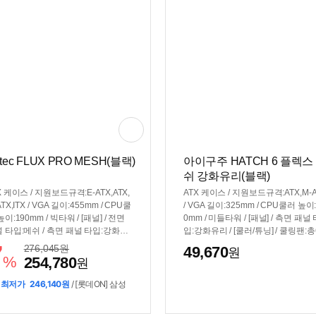
릴->강화유리) / 23년 7월 측면 개폐
식 스윙도어로 변경
tec FLUX PRO MESH(블랙)
아이구주 HATCH 6 플렉스
쉬 강화유리(블랙)
X 케이스 / 지원보드규격:E-ATX,ATX,
ATX 케이스 / 지원보드규격:ATX,M-A
TX,ITX / VGA 길이:455mm / CPU쿨
/ VGA 길이:325mm / CPU쿨러 높이:
높이:190mm / 빅타워 / [패널] / 전면
0mm / 미들타워 / [패널] / 측면 패널
 타입:메쉬 / 측면 패널 타입:강화유
입:강화유리 / [쿨러/튜닝] / 쿨링팬:
/ [쿨러/튜닝] / 쿨링팬:총6개 / 후면:14
/ LED팬:4개 / 후면:120mm LED x1 
7
276,045
원
49,670
원
 x1 / 전면:140mm x3 / 하단:120m
면:120mm LED x3 / 상단:120mm x2
%
254,780
원
2 / [크기] / 너비(W):245mm / 높이
[크기] / 너비(W):190mm / 깊이(D):3
:545mm / 깊이(D):530mm / [호환성]
m / 높이(H):450mm / [호환성] / 지
 최저가
246,140원
/ [롯데ON] 삼성
파워 장착 길이:180~300mm / 파워 위
워규격:표준-ATX / [부가기능] / LED
하단후면 / [부가기능] / 팬 컨트롤 / R
상:RGB