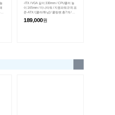
 높
-ITX / VGA 길이:330mm / CPU쿨러 높
 패
이:165mm / 미니타워 / 지원파워규격:표
리 /
준-ATX / [쿨러/튜닝] / 쿨링팬:총7개 / 후
개 /
면:120mm LED x2 / 전면:120mm LED
189,000
원
 LE
x3 / 상단:120mm LED x2 / [크기] / 너비
[크기]
(W):302mm / 높이(H):577mm / 깊이(D):
/ 높
625mm / [호환성] / 파워 위치:하단후면 /
규격:
[부가기능] / RGB 컨트롤 / 리모컨 / LED
부가기
색상:RGB / 추가 부속품 및 마우스 패드
증정