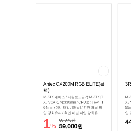
Antec CX200M RGB ELITE(블
3R
랙)
M-ATX 케이스 / 지원보드규격:M-ATX,IT
M-
X / VGA 길이:330mm / CPU쿨러 높이:1
X 
64mm / 미니타워 / [패널] / 전면 패널 타
55
입:강화유리 / 측면 패널 타입:강화유리 /
입:
[쿨러/튜닝] / 쿨링팬:총5개 / LED팬:5개 /
[쿨
1
60,076
원
4
후면:120mm LED x1 / 상단:120mm LE
후면
%
59,000
원
D x2 / 하단:120mm LED x2 / [크기] / 너
D x