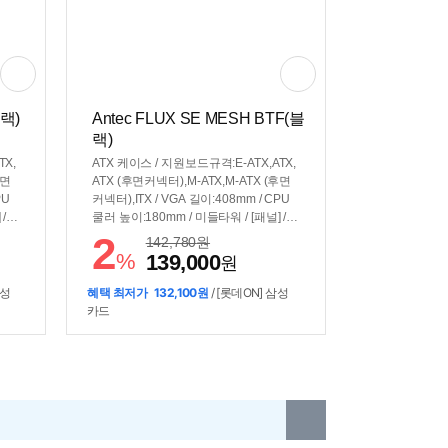
블랙)
Antec FLUX SE MESH BTF(블
랙)
TX,
ATX 케이스 / 지원보드규격:E-ATX,ATX,
후면
ATX (후면커넥터),M-ATX,M-ATX (후면
PU
커넥터),ITX / VGA 길이:408mm / CPU
/
쿨러 높이:180mm / 미들타워 / [패널] /
:강
전면 패널 타입:메쉬 / 측면 패널 타입:통
2
142,780
원
 후
풍구 / [쿨러/튜닝] / 쿨링팬:총5개 / 후면:
%
139,000
원
단:1
140mm x1 / 전면:120mm x3 / 하단:120
/ 깊
mm X1 / [크기] / 너비(W):239mm / 깊이
삼성
혜택 최저가
132,100원
/ [롯데ON] 삼성
호환
(D):484mm / 높이(H):502mm / [호환성]
카드
위치:
/ 파워 장착 길이:235mm / 파워 위치:하
RGB
단후면 / [부가기능] / 팬 컨트롤