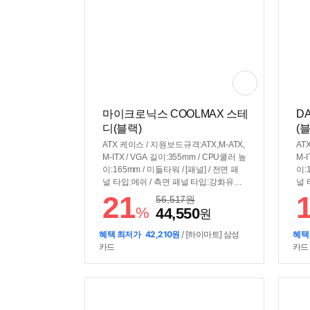
마이크로닉스 COOLMAX 스테
D
디(블랙)
(
ATX 케이스 / 지원보드규격:ATX,M-ATX,
AT
M-ITX / VGA 길이:355mm / CPU쿨러 높
M-
이:165mm / 미들타워 / [패널] / 전면 패
이:
널 타입:메쉬 / 측면 패널 타입:강화유리 /
널 
측면 개폐 방식:버튼 / [쿨러/튜닝] / 쿨링
[쿨
21
56,517
원
팬:총6개 / LED팬:6개 / 후면:120mm LE
후면
%
44,550
원
D x1 / 전면:140mm LED x3 / 내부 상단:
D x
120mm LED x2 / [크기] / 너비(W):215m
(W)
혜택 최저가
42,210원
/ [하이마트] 삼성
혜택
m / 깊이(D):400mm / 높이(H):470mm /
46
카드
카드
[호환성] / 지원파워규격:표준-ATX / 파워
AT
위치:하단후면 / [부가기능] / RGB 컨트
워 
롤 / LED 색상:RGB / [변경사항] / 25년 3
트롤
월 쿨링팬 4개→6개 제공으로 변경 / 25
년 4월 외부포트 USB C타입 10Gbps→