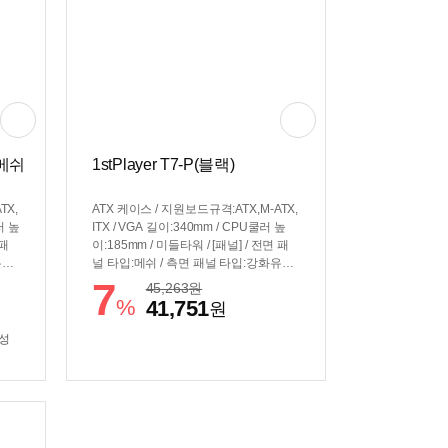
 메쉬
1stPlayer T7-P(블랙)
TX,
ATX 케이스 / 지원보드규격:ATX,M-ATX,
러 높
ITX / VGA 길이:340mm / CPU쿨러 높
 패
이:185mm / 미들타워 / [패널] / 전면 패
리 /
널 타입:메쉬 / 측면 패널 타입:강화유리 /
 /
[쿨러/튜닝] / 쿨링팬:총6개 / 후면:120m
7
45,263
원
0m
m x1 / 전면:120mm x3 / 상단:120mm x
%
41,751
원
상단:
2 / [크기] / 너비(W):235mm / 깊이(D):41
 /
0mm / 높이(H):440mm / [호환성] / 지원
삼성
[호
파워규격:표준-ATX / 파워 장착 길이:16
워 장
0mm / 파워 위치:하단후면
 /
:RG
 새시
(아크