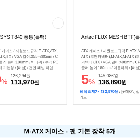
SYS T840 풍통(블랙)
Antec FLUX MESH BTF(
X 케이스 / 지원보드규격:E-ATX,ATX,
ATX 케이스 / 지원보드규격:E-ATX,A
TX,ITX / VGA 길이:355~380mm / C
ATX (후면커넥터),M-ATX,M-ATX (
쿨러 높이:180mm / 빅타워 / 수직 PC
커넥터),ITX / VGA 길이:408mm / C
태:기본형 / [패널] / 전면 패널 타입:메
쿨러 높이:180mm / 미들타워 / [패널] 
/ 측면 패널 타입:강화유리 / [쿨러/튜
전면 패널 타입:메쉬 / 측면 패널 타입
9
5
126,294
원
145,086
원
 / 쿨링팬:총5개 / LED팬:5개 / 후면:14
화유리 / [쿨러/튜닝] / 쿨링팬:총5개 /
%
%
113,970
136,890
원
원
 LED x2 / 전면:140mm LED x3 /
면:140mm x1 / 전면:120mm x3 / 하
] / 너비(W):249.1mm / 깊이(D):46
20mm x1 / [크기] / 너비(W):239mm 
혜택 최저가
133,570원
/ [롯데ON] 
m / 높이(H):566.8mm / [호환성] /
이(D):484mm / 높이(H):502mm / [
카드
파워규격:표준-ATX / 파워 위치:상
성] / 파워 장착 길이:235mm / 파워 
면 / [부가기능] / 외부LED 컨트롤 /
하단후면 / [부가기능] / 팬 컨트롤 / 
D 색상:RGB
컨트롤
M-ATX 케이스 - 팬 기본 장착 5개