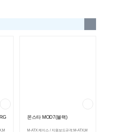
ARG
몬스타 MOD7(블랙)
X,M
M-ATX 케이스 / 지원보드규격:M-ATX,M