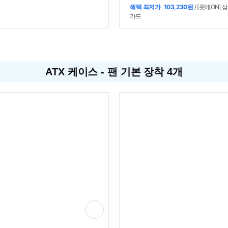
W):188mm / 깊이(D):316mm / 높이
486mm / [호환성] / 지원파워규격:표
혜택 최저가
103,230원
/ [롯데ON] 
):430mm / [호환성] / 지원파워규격:표
ATX / 파워 장착 길이:205mm / 파워
카드
ATX / 파워 장착 길이:150mm / 파워
치:하단후면
:하단후면 / [부가기능] / LED 색상:R
ATX 케이스 - 팬 기본 장착 4개