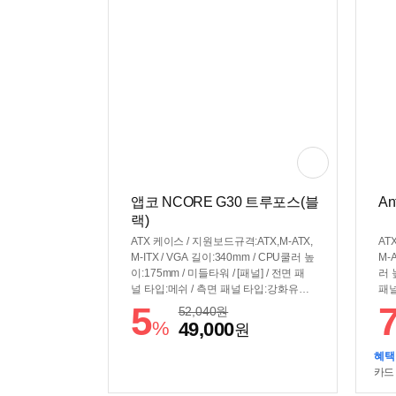
C타입 20Gbps로 변경
앱코 NCORE G30 트루포스(블
An
랙)
ATX 케이스 / 지원보드규격:ATX,M-ATX,
AT
M-ITX / VGA 길이:340mm / CPU쿨러 높
M-A
이:175mm / 미들타워 / [패널] / 전면 패
러 
널 타입:메쉬 / 측면 패널 타입:강화유리 /
패널
[쿨러/튜닝] / 쿨링팬:총6개 / LED팬:4개 /
리 
5
52,040
원
후면:120mm LED x1 / 전면:120mm LE
0mm
%
49,000
원
D x3 / 상단:120mm x2 / [크기] / 너비
m x
(W):225mm / 깊이(D):385mm / 높이(H):
(H)
혜택
485mm / [호환성] / 지원파워규격:표준-
/ 
카드
ATX / 파워 장착 길이:345mm / 파워 위
치: