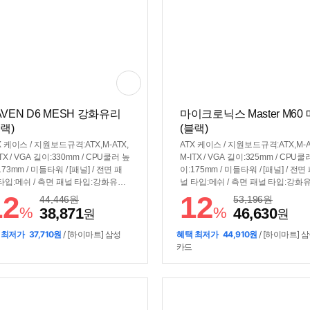
AVEN D6 MESH 강화유리
마이크로닉스 Master M60
블랙)
(블랙)
X 케이스 / 지원보드규격:ATX,M-ATX,
ATX 케이스 / 지원보드규격:ATX,M-A
ITX / VGA 길이:330mm / CPU쿨러 높
M-ITX / VGA 길이:325mm / CPU쿨
173mm / 미들타워 / [패널] / 전면 패
이:175mm / 미들타워 / [패널] / 전면
타입:메쉬 / 측면 패널 타입:강화유리 /
널 타입:메쉬 / 측면 패널 타입:강화유
러/튜닝] / 쿨링팬:총6개 / LED팬:4개 /
측면 개폐 방식:스윙도어 / [쿨러/튜닝]
12
12
44,446
원
53,196
원
:120mm LED x1 / 전면:120mm LE
쿨링팬:총6개 / LED팬:4개 / 후면:12
%
%
38,871
46,630
원
원
3 / 상단:120mm x2 / [크기] / 너비
m LED x1 / 전면:120mm LED x3 / 
:216mm / 깊이(D):366mm / 높이(H):
120mm x2 / [크기] / 너비(W):221mm
 최저가
37,710원
/ [하이마트] 삼성
혜택 최저가
44,910원
/ [하이마트] 
3mm / [호환성] / 지원파워규격:표준-
깊이(D):390mm / 높이(H):461mm / 
카드
X / 파워 장착 길이:170~250mm / 파
환성] / 지원파워규격:표준-ATX / 파
위치:하단후면 / [부가기능] / RGB 컨
착 길이:190mm / 파워 위치:하단후면
 / LED 색상:RGB
[부가기능] / RGB 컨트롤 / LED 색상
B / [변경사항] / 월2020년 4월 내부
변경 / 2020년 9월 측면 재질 변경 