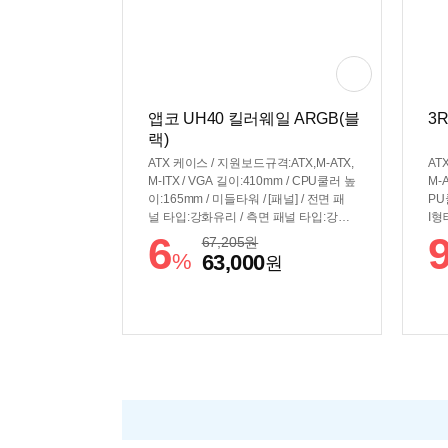
앱코 UH40 킬러웨일 ARGB(블
3R
랙)
ATX 케이스 / 지원보드규격:ATX,M-ATX,
AT
M-ITX / VGA 길이:410mm / CPU쿨러 높
M-A
이:165mm / 미들타워 / [패널] / 전면 패
PU
널 타입:강화유리 / 측면 패널 타입:강화
I형
유리 / [쿨러/튜닝] / 쿨링팬:총5개 / LED
쉬 
6
67,205
원
팬:5개 / 후면:120mm LED x1 / 하단:120
닝]
%
63,000
원
mm LED x1 / 내부 측면:120mm LED x3
0mm
/ [크기] / 너비(W):212mm / 깊이(D):435
[크기
mm / 높이(H):490mm / [호환성] / 지원파
5.6m
워규격:표준-ATX / 파워 장착 길이:180m
지원
m / 파워 위치:하단후면 / [부가기능] / LE
단전
D 색상:ARGB
LE