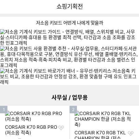
뒤
다
다나와
쇼핑기획전
로
나
가
와
기
메
저소음 키보드 어떤게 나에게 맞을까
인
2
이미지형 상품 목록
더보기
사무실 / 업무용
인
인
1
2
기
기
순
순
찜
CORSAIR K70 RGB PRO
위
위
하
찜
(저소음 적축)
CORSAIR K70 RGB TKL
기
하
CHAMPION 한글 (저소음