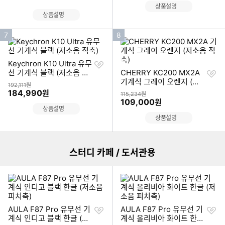
상품설명
상품설명
인
인
7
8
기
기
순
순
찜
Keychron K10 Ultra 유무
위
위
하
찜
선 기계식 블랙 (저소음 적
CHERRY KC200 MX2A
기
하
축)
기계식 그레이 오렌지 (저
상품금액
192,111원
기
소음 적축)
할인금액
184,990
원
상품금액
115,234원
할인금액
109,000
원
상품설명
이미지형 상품 목록
상품설명
더보기
스터디 카페 / 도서관용
찜
찜
AULA F87 Pro 유무선 기
AULA F87 Pro 유무선 기
하
하
계식 인디고 블랙 한글 (저
계식 올리비아 화이트 한글