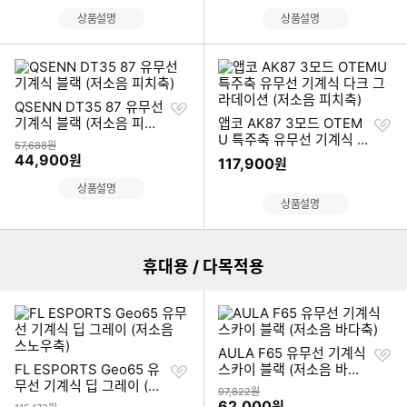
상품설명
상품설명
찜
QSENN DT35 87 유무선
하
찜
기계식 블랙 (저소음 피치
앱코 AK87 3모드 OTEM
기
하
축)
U 특주축 유무선 기계식 다
상품금액
57,688원
기
크 그라데이션 (저소음 피
할인금액
44,900
원
117,900
원
치축)
상품설명
이미지형 상품 목록
상품설명
더보기
휴대용 / 다목적용
찜
AULA F65 유무선 기계식
찜
하
FL ESPORTS Geo65 유
스카이 블랙 (저소음 바다
하
기
무선 기계식 딥 그레이 (저
축)
상품금액
97,822원
기
소음 스노우축)
할인금액
62,000
원