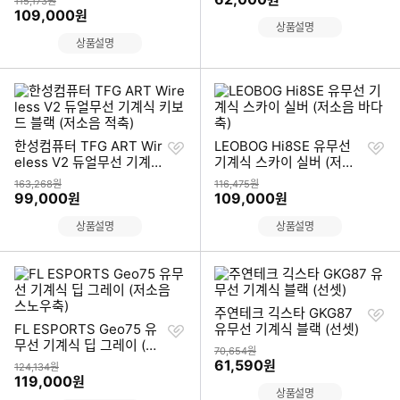
상품금액
115,173원
할인금액
109,000
원
상품설명
상품설명
찜
찜
한성컴퓨터 TFG ART Wir
LEOBOG Hi8SE 유무선
하
하
eless V2 듀얼무선 기계식
기계식 스카이 실버 (저소
기
기
키보드 블랙 (저소음 적축)
음 바다축)
상품금액
상품금액
163,268원
116,475원
할인금액
할인금액
99,000
109,000
원
원
상품설명
상품설명
찜
주연테크 긱스타 GKG87
찜
하
FL ESPORTS Geo75 유
유무선 기계식 블랙 (선셋)
하
기
무선 기계식 딥 그레이 (저
상품금액
70,654원
기
소음 스노우축)
할인금액
61,590
원
상품금액
124,134원
할인금액
119,000
원
상품설명