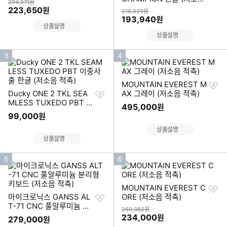
상품금액
294,971원
기
적축)
할인금액
223,650
원
상품금액
216,029원
할인금액
193,940
원
상품설명
상품설명
인
인
3
4
기
기
순
순
찜
MOUNTAIN EVEREST M
위
위
찜
하
Ducky ONE 2 TKL SEA
AX 그레이 (저소음 적축)
하
기
MLESS TUXEDO PBT 이
495,000
원
기
중사출 한글 (저소음 적축)
99,000
원
상품설명
상품설명
인
인
5
6
기
기
순
순
찜
MOUNTAIN EVEREST C
위
위
찜
하
마이크로닉스 GANSS AL
ORE (저소음 적축)
하
기
T-71 CNC 풀알루미늄 분
상품금액
260,382원
기
리형 키보드 (저소음 적축)
할인금액
234,000
원
279,000
원