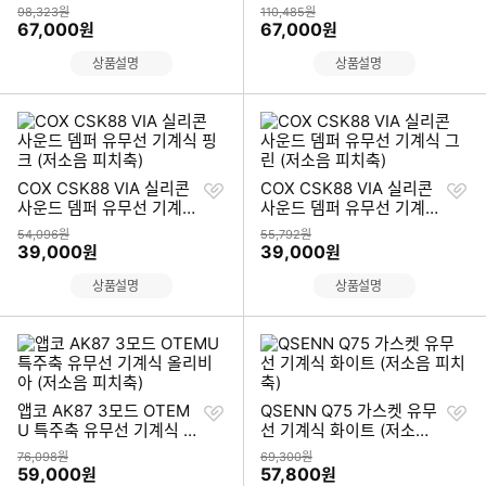
기
기
소음 피치축)
(저소음 피치축)
상품금액
상품금액
98,323원
110,485원
할인금액
할인금액
67,000
67,000
원
원
상품설명
상품설명
찜
찜
COX CSK88 VIA 실리콘
COX CSK88 VIA 실리콘
하
하
사운드 뎀퍼 유무선 기계식
사운드 뎀퍼 유무선 기계식
기
기
핑크 (저소음 피치축)
그린 (저소음 피치축)
상품금액
상품금액
54,096원
55,792원
할인금액
할인금액
39,000
39,000
원
원
상품설명
상품설명
찜
찜
앱코 AK87 3모드 OTEM
QSENN Q75 가스켓 유무
하
하
U 특주축 유무선 기계식 올
선 기계식 화이트 (저소음
기
기
리비아 (저소음 피치축)
피치축)
상품금액
상품금액
76,098원
69,300원
할인금액
할인금액
59,000
57,800
원
원