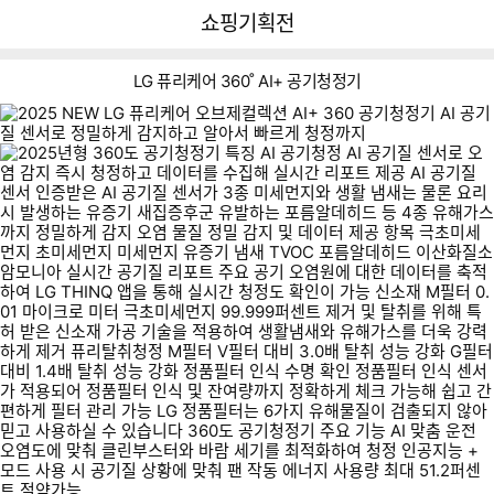
뒤
다
다나와
쇼핑기획전
로
나
가
와
기
메
LG 퓨리케어 360˚ AI+ 공기청정기
인