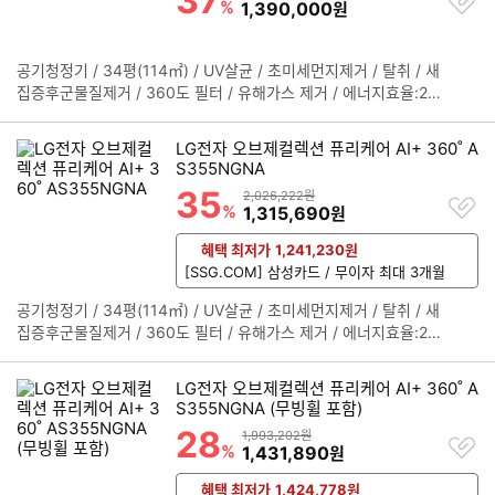
37
%
할인금액
1,390,000
원
20.8kg / 크기(가로x세로x깊이):377x1100x377mm
하
기
공기청정기 / 34평(114㎡) / UV살균 / 초미세먼지제거 / 탈취 / 새
정
집증후군물질제거 / 360도 필터 / 유해가스 제거 / 에너지효율:2등
보
급 / [센서/모드] / 가스(냄새) / PM1.0(극초미세먼지) / 조도 / 터보
펼
/ 자동 / 아기 / 펫 / 클린부스터 / M필터탑재 / AI공기질센서 / 정품
치
LG전자 오브제컬렉션 퓨리케어 AI+ 360˚ A
필터인식센서 / 필터수명센서 / [편의] / 자체기기점검 / UP가전 / L
기
S355NGNA
G ThinQ / 음성안내 / 필터점검/교체알림 / 버튼잠금 / 풍량조절 /
35
할인률
상품금액
2,026,222원
찜
청정도표시 / 리모컨 / 타이머 / 미세먼지농도표시 / 이동식바퀴 /
%
할인금액
1,315,690
원
하
[인증] / PA인증 / BAF인증 / CA인증 / AI+인증 / [규격] / 소비전
기
력:80W / 무게:20.8kg / 크기(가로x세로x깊이):377x1100x377
혜택 최저가
1,241,230
원
mm
[SSG.COM] 삼성카드 / 무이자 최대 3개월
공기청정기 / 34평(114㎡) / UV살균 / 초미세먼지제거 / 탈취 / 새
정
집증후군물질제거 / 360도 필터 / 유해가스 제거 / 에너지효율:2등
보
급 / [센서/모드] / 가스(냄새) / PM1.0(극초미세먼지) / 조도 / 터보
펼
/ 자동 / 아기 / 펫 / UV공기살균 / UV팬살균 / 클린부스터 / M필터
치
LG전자 오브제컬렉션 퓨리케어 AI+ 360˚ A
탑재 / AI공기질센서 / 정품필터인식센서 / 필터수명센서 / [편의] /
기
S355NGNA (무빙휠 포함)
자체기기점검 / UP가전 / LG ThinQ / 음성안내 / 필터점검/교체알
28
할인률
상품금액
1,993,202원
찜
림 / 버튼잠금 / 풍량조절 / 청정도표시 / 리모컨 / 타이머 / 미세먼
%
할인금액
1,431,890
원
하
지농도표시 / [인증] / PA인증 / BAF인증 / CA인증 / AI+인증 / [규
기
격] / 소비전력:80W / 무게:20.8kg / 크기(가로x세로x깊이):377x
혜택 최저가
1,424,778
원