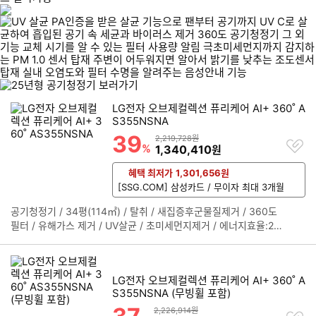
리스트형 상품 목록
LG전자 오브제컬렉션 퓨리케어 AI+ 360˚ A
S355NSNA
39
할인률
상품금액
2,219,728원
찜
%
할인금액
1,340,410
원
하
기
혜택 최저가
1,301,656
원
[SSG.COM] 삼성카드 / 무이자 최대 3개월
공기청정기 / 34평(114㎡) / 탈취 / 새집증후군물질제거 / 360도
정
필터 / 유해가스 제거 / UV살균 / 초미세먼지제거 / 에너지효율:2등
보
급 / [센서/모드] / 가스(냄새) / PM1.0(극초미세먼지) / 조도 / 터보
펼
/ 자동 / 아기 / 펫 / 클린부스터 / M필터탑재 / AI공기질센서 / 정품
치
필터인식센서 / 필터수명센서 / [편의] / 자체기기점검 / UP가전 / L
기
LG전자 오브제컬렉션 퓨리케어 AI+ 360˚ A
G ThinQ / 음성안내 / 필터점검/교체알림 / 버튼잠금 / 풍량조절 /
S355NSNA (무빙휠 포함)
청정도표시 / 리모컨 / 타이머 / 미세먼지농도표시 / [인증] / PA인
할인률
증 / BAF인증 / CA인증 / AI+인증 / [규격] / 소비전력:80W / 무게:
상품금액
2,226,914원
찜