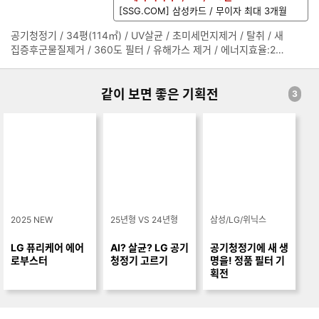
1100x377mm
[SSG.COM] 삼성카드 / 무이자 최대 3개월
공기청정기 / 34평(114㎡) / UV살균 / 초미세먼지제거 / 탈취 / 새
정
집증후군물질제거 / 360도 필터 / 유해가스 제거 / 에너지효율:2등
보
급 / [센서/모드] / 가스(냄새) / PM1.0(극초미세먼지) / 조도 / 아기
펼
/ 펫 / 터보 / 자동 / AI공기질센서 / 정품필터인식센서 / 필터수명센
치
서 / [편의] / LG ThinQ / 음성안내 / 필터점검/교체알림 / 자체기기
같이 보면 좋은 기획전
기
3
점검 / UP가전 / 버튼잠금 / 풍량조절 / 청정도표시 / 리모컨 / 타이
머 / 미세먼지농도표시 / 이동식바퀴 / [인증] / PA인증 / BAF인증 /
CA인증 / AI+인증 / [규격] / 소비전력:80W / 무게:20.8kg / 크기
(가로x세로x깊이):377x1100x377mm
2025 NEW
25년형 VS 24년형
삼성/LG/위닉스
LG 퓨리케어 에어
AI? 살균? LG 공기
공기청정기에 새 생
로부스터
청정기 고르기
명을! 정품 필터 기
획전