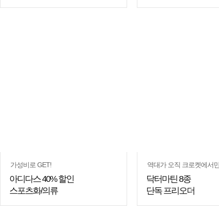
가성비로 GET!
역대가 오직 크로켓에서만
아디다스 40% 할인
닥터마틴 8종
스포츠화/의류
단독 프리오더