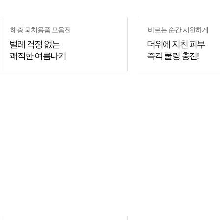
해충 퇴치용품 모음전
바르는 순간 시원하게
벌레 걱정 없는
더위에 지친 피부
쾌적한 여름나기
즉각 쿨링 충전!
쇼핑
쇼핑
꿀팁
꿀팁