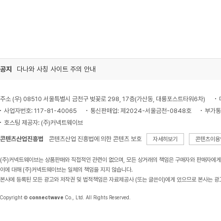
공지
다나와 사칭 사이트 주의 안내
주소 (우) 08510 서울특별시 금천구 벚꽃로 298, 17층(가산동, 대륭포스트타워6차)
사업자번호: 117-81-40065
통신판매업: 제2024-서울금천-0848호
부가통
호스팅 제공자: (주)커넥트웨이브
콘텐츠산업진흥법
콘텐츠산업 진흥법에 의한 콘텐츠 보호
자세히보기
콘텐츠이용
(주)커넥트웨이브는 상품판매와 직접적인 관련이 없으며, 모든 상거래의 책임은 구매자와 판매자에게
이에 대해 (주)커넥트웨이브는 일체의 책임을 지지 않습니다.
본사에 등록된 모든 광고와 저작권 및 법적책임은 자료제공사 (또는 글쓴이)에게 있으므로 본사는 광
Copyright ©
connectwave
Co., Ltd. All Rights Reserved.