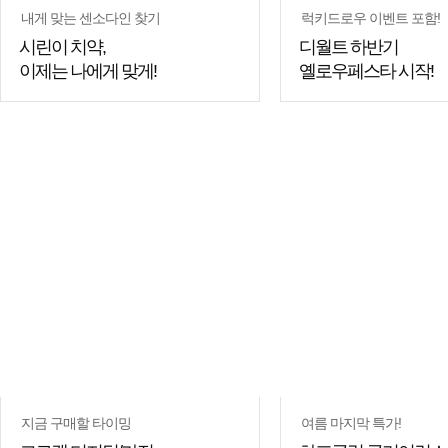
내게 맞는 센소다인 찾기
럭키드로우 이벤트 포함!
시린이 치약,
디월트 하반기
이제는 나에게 맞게!
옐로우페스타 시작!
지금 구매할 타이밍
여름 마지막 특가!