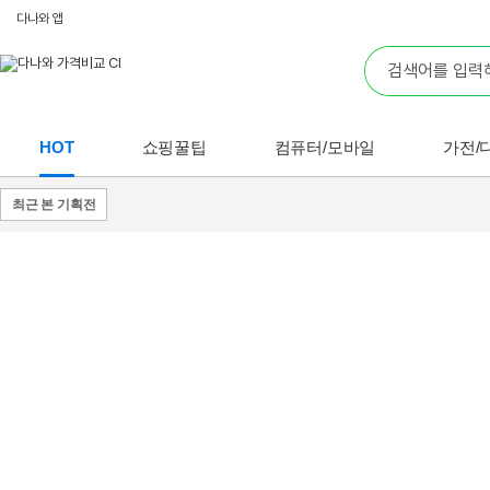
다나와 앱
HOT
쇼핑꿀팁
컴퓨터/모바일
가전/
최근 본 기획전
쇼핑
꿀팁